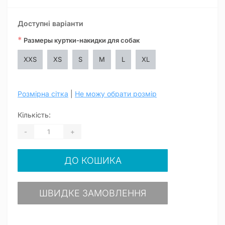
Доступні варіанти
*
Размеры куртки-накидки для собак
XXS
XS
S
M
L
XL
Розмірна сітка
|
Не можу обрати розмір
Кількість:
-
+
ДО КОШИКА
ШВИДКЕ ЗАМОВЛЕННЯ