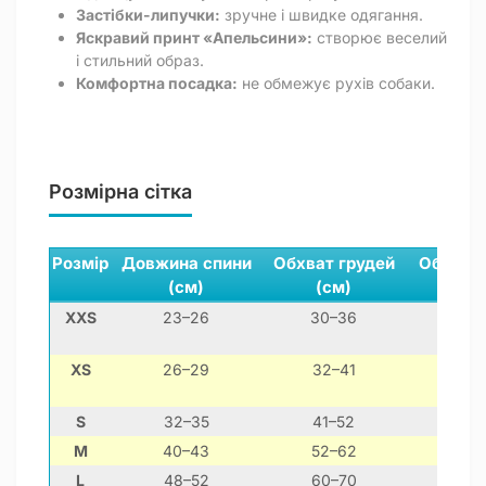
Застібки-липучки:
зручне і швидке одягання.
Яскравий принт «Апельсини»:
створює веселий
і стильний образ.
Комфортна посадка:
не обмежує рухів собаки.
Розмірна сітка
Розмір
Довжина спини
Обхват грудей
Обхват 
(см)
(см)
(см)
XXS
23–26
30–36
15–2
XS
26–29
32–41
21–2
S
32–35
41–52
26–3
M
40–43
52–62
33–4
L
48–52
60–70
42–5