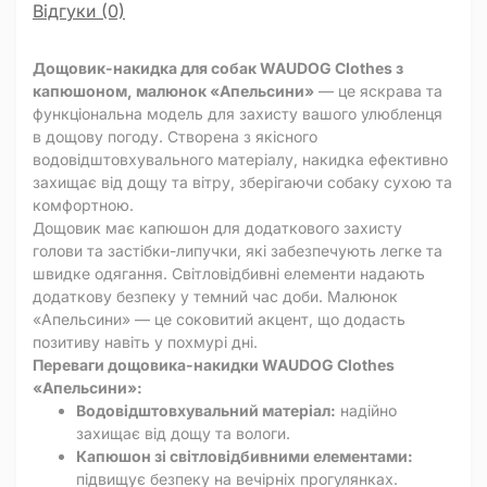
Відгуки (0)
Дощовик-накидка для собак WAUDOG Clothes з
капюшоном, малюнок «Апельсини»
— це яскрава та
функціональна модель для захисту вашого улюбленця
в дощову погоду. Створена з якісного
водовідштовхувального матеріалу, накидка ефективно
захищає від дощу та вітру, зберігаючи собаку сухою та
комфортною.
Дощовик має капюшон для додаткового захисту
голови та застібки-липучки, які забезпечують легке та
швидке одягання. Світловідбивні елементи надають
додаткову безпеку у темний час доби. Малюнок
«Апельсини» — це соковитий акцент, що додасть
позитиву навіть у похмурі дні.
Переваги дощовика-накидки WAUDOG Clothes
«Апельсини»:
Водовідштовхувальний матеріал:
надійно
захищає від дощу та вологи.
Капюшон зі світловідбивними елементами:
підвищує безпеку на вечірніх прогулянках.