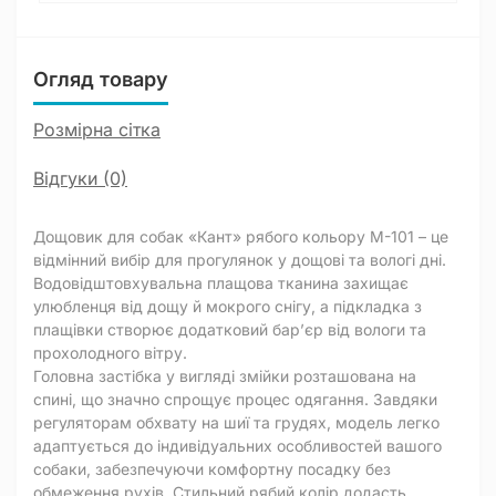
Огляд товару
Розмірна сітка
Відгуки (0)
Дощовик для собак «Кант» рябого кольору M-101 – це
відмінний вибір для прогулянок у дощові та вологі дні.
Водовідштовхувальна плащова тканина захищає
улюбленця від дощу й мокрого снігу, а підкладка з
плащівки створює додатковий бар’єр від вологи та
прохолодного вітру.
Головна застібка у вигляді змійки розташована на
спині, що значно спрощує процес одягання. Завдяки
регуляторам обхвату на шиї та грудях, модель легко
адаптується до індивідуальних особливостей вашого
собаки, забезпечуючи комфортну посадку без
обмеження рухів. Стильний рябий колір додасть