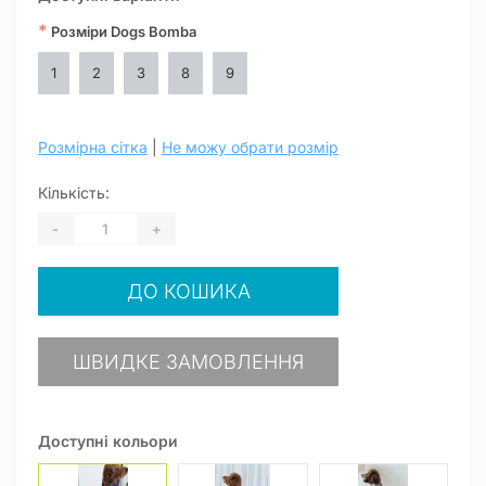
*
Розміри Dogs Bomba
1
2
3
8
9
Розмірна сітка
|
Не можу обрати розмір
Кількість:
-
+
ДО КОШИКА
ШВИДКЕ ЗАМОВЛЕННЯ
Доступні кольори