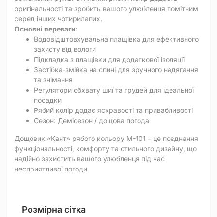
оригінальності та зробить вашого улюбленця помітним
серед інших чотирилапих.
Основні переваги:
Водовідштовхувальна плащівка для ефективного
захисту від вологи
Підкладка з плащівки для додаткової ізоляції
Застібка-змійка на спині для зручного надягання
та знімання
Регулятори обхвату шиї та грудей для ідеальної
посадки
Рябий колір додає яскравості та привабливості
Сезон: Демісезон / дощова погода
Дощовик «Кант» рябого кольору M-101 – це поєднання
функціональності, комфорту та стильного дизайну, що
надійно захистить вашого улюбленця під час
несприятливої погоди.
Розмірна сітка