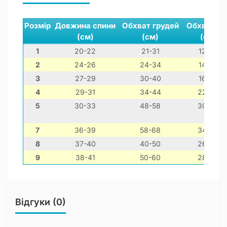
Розмір
Довжина спини
Обхват грудей
Обхват ши
(см)
(см)
(см)
1
20-22
21-31
12-22
2
24-26
24-34
14-24
3
27-29
30-40
16-26
4
29-31
34-44
22-32
5
30-33
48-58
30-40
7
36-39
58-68
34-44
8
37-40
40-50
26-36
9
38-41
50-60
28-38
Відгуки (0)