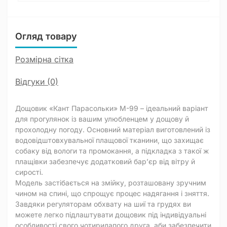
Огляд товару
Розмірна сітка
Відгуки (0)
Дощовик «Кант Парасольки» M-99 – ідеальний варіант
для прогулянок із вашим улюбленцем у дощову й
прохолодну погоду. Основний матеріал виготовлений із
водовідштовхувальної плащової тканини, що захищає
собаку від вологи та промокання, а підкладка з такої ж
плащівки забезпечує додатковий бар’єр від вітру й
сирості.
Модель застібається на змійку, розташовану зручним
чином на спині, що спрощує процес надягання і зняття.
Завдяки регуляторам обхвату на шиї та грудях ви
можете легко підлаштувати дощовик під індивідуальні
особливості свого чотирилапого друга, аби забезпечити