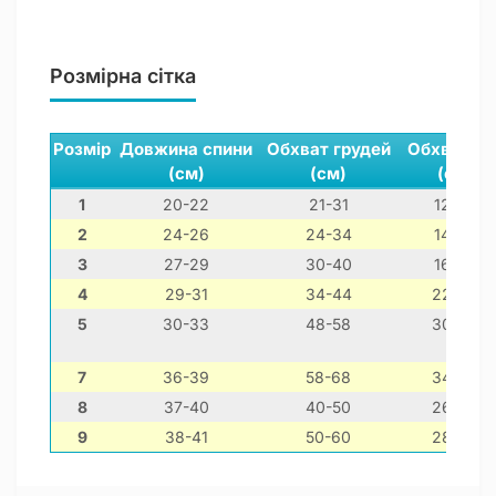
Розмірна сітка
Розмір
Довжина спини
Обхват грудей
Обхват ши
(см)
(см)
(см)
1
20-22
21-31
12-22
2
24-26
24-34
14-24
3
27-29
30-40
16-26
4
29-31
34-44
22-32
5
30-33
48-58
30-40
7
36-39
58-68
34-44
8
37-40
40-50
26-36
9
38-41
50-60
28-38