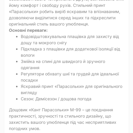
йому комфорт і свободу рухів. Стильний принт
«Парасольки» робить виріб яскравим та впізнаваним,
дозволяючи виділитися серед інших та підкреслити
оригінальний стиль вашого улюбленця.
Основні переваги:
Водовідштовхувальна плащівка для захисту від
дощу та мокрого снігу
Підкладка з плащівки для додаткової ізоляції від
вологи
Змійка на спині для швидкого й зручного
одягання
Регулятори обхвату шиї та грудей для ідеальної
посадки
Яскравий принт «Парасольки» для оригінального
вигляду
Сезон: Демісезон / дощова погода
Дощовик «Кант Парасольки» M-99 – це поєднання
практичності, зручності та стильного дизайну, що
захистить вашого улюбленця під час несприятливих
погодних умов.