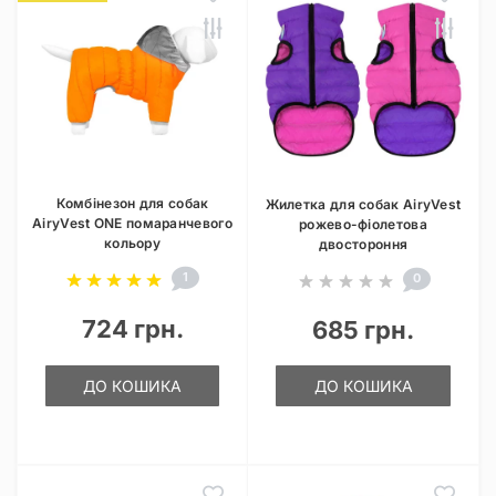
Комбінезон для собак
Жилетка для собак AiryVest
AiryVest ONE помаранчевого
рожево-фіолетова
кольору
двостороння
1
0
724 грн.
685 грн.
ДО КОШИКА
ДО КОШИКА