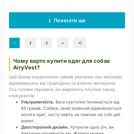
Показати ще
1
2
3
>
>|
Чому варто купити одяг для собак
AiryVest?
Цей бренд кардинально змінив уявлення про амуніцію,
відмовившись від громіздких та важких матеріалів.
Ось головні переваги, які виділяють AiryVest серед
конкурентів:
Ультралегкість.
Вага курточки починається від
45 грамів. Собака, який зазвичай відмовляється
носити одяг, часто навіть не помічає на собі цей
жилет.
Двосторонній дизайн.
Купуючи одну річ, ви
фактично отримуєте дві. Жилети можна