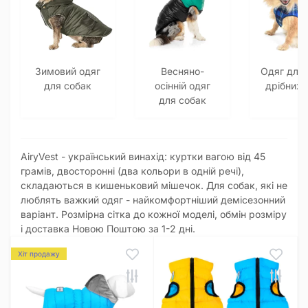
Зимовий одяг
Весняно-
Одяг для
для собак
осінній одяг
дрібних 
для собак
AiryVest - український винахід: куртки вагою від 45
грамів, двосторонні (два кольори в одній речі),
складаються в кишеньковий мішечок. Для собак, які не
люблять важкий одяг - найкомфортніший демісезонний
варіант. Розмірна сітка до кожної моделі, обмін розміру
і доставка Новою Поштою за 1-2 дні.
Хіт продажу