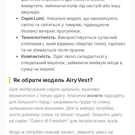
вивертати, змінюючи колір під настрій або іншу
амуніцію.
Серія Lumi.
Унікальні моделі, що накопичують
світло та світяться у темряві, підвищуючи
безпеку вечірніх прогулянок.
Технологічність.
Використовується сучасний
утеплювач, який відмінно зберігає тепло, «дихає»
та не збивається після прання.
Компактність.
Одяг легко складається у
спеціальний мішечок, займаючи мінімум місця в
сумці чи кишені.
Як обрати модель AiryVest?
Щоб екіпірування сиділо ідеально, важливо
визначитися з типом одягу. Класичні
жилети
підходять
для більшості порід і закривають груди та спину,
залишаючи лапи вільними. Для їх вибору потрібно
знати довжину спини та обхват грудей. Зверніть увагу
на серію "Colors of Freedom" для патріотичних луків.
Якщо ж потрібен повний захист, зверніть увагу на