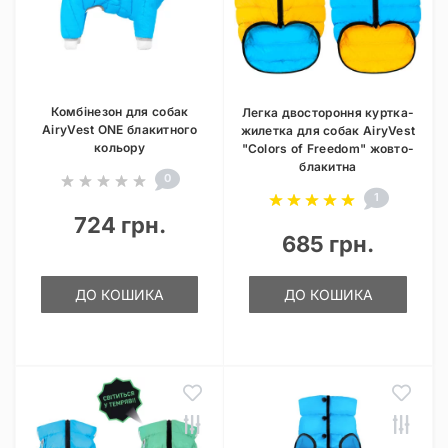
Комбінезон для собак
Легка двостороння куртка-
AiryVest ONE блакитного
жилетка для собак AiryVest
кольору
"Colors of Freedom" жовто-
блакитна
0
1
724 грн.
685 грн.
ДО КОШИКА
ДО КОШИКА