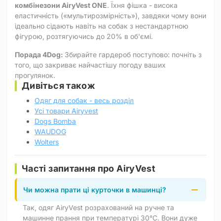
комбінезони AiryVest ONE
. Їхня фішка - висока
еластичність («мультирозмірність»), завдяки чому вони
ідеально сідають навіть на собак з нестандартною
фігурою, розтягуючись до 20% в об'ємі.
Порада 4Dog:
Збирайте гардероб поступово: почніть з
того, що закриває найчастішу погоду ваших
прогулянок.
Дивіться також
Одяг для собак - весь розділ
Усі товари Airyvest
Dogs Bomba
WAUDOG
Wolters
Часті запитання про AiryVest
Чи можна прати ці курточки в машинці?
Так, одяг AiryVest розрахований на ручне та
машинне прання при температурі 30°C. Вони дуже