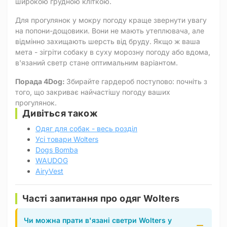
широкою грудною кліткою.
Для прогулянок у мокру погоду краще звернути увагу
на попони-дощовики. Вони не мають утеплювача, але
відмінно захищають шерсть від бруду. Якщо ж ваша
мета - зігріти собаку в суху морозну погоду або вдома,
в'язаний светр стане оптимальним варіантом.
Порада 4Dog:
Збирайте гардероб поступово: почніть з
того, що закриває найчастішу погоду ваших
прогулянок.
Дивіться також
Одяг для собак - весь розділ
Усі товари Wolters
Dogs Bomba
WAUDOG
AiryVest
Часті запитання про одяг Wolters
Чи можна прати в'язані светри Wolters у