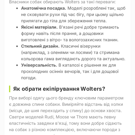
Власники собак обирають Wolters за такі переваги:
Анатомічна посадка.
Моделі розроблені так, щоб
не сковувати рухи під час бігу, при цьому щільно
прилягати до тіла для збереження тепла.
Якісні матеріали.
В'язані речі добре тримають
форму навіть після прання, а дощовики
виготовлені з вітро- та вологозахисних тканин.
Стильний дизайн.
Класичні візерунки
(наприклад, з оленями чи лосями) та стримана
кольорова гама виглядають дорого та актуально.
Універсальність.
В каталозі є рішення як для
прохолодних осінніх вечорів, так і для дощової
погоди.
Як обрати екіпірування Wolters?
При виборі одягу цього бренду ключовим параметром
є довжина спини собаки. Виміряйте відстань від холки
(місця, де шия переходить у спину) до основи хвоста.
Светри моделей Rudi, Moose чи Thore мають певну
еластичність завдяки в'язці, тому вони добре сідають
на собак з різною комплекцією, включаючи породи з