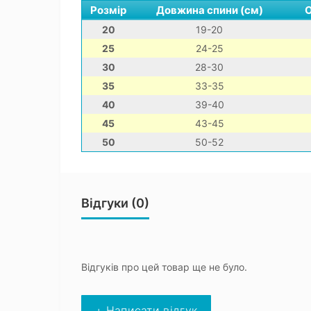
Розмір
Довжина спини (см)
О
20
19-20
25
24-25
30
28-30
35
33-35
40
39-40
45
43-45
50
50-52
Відгуки (0)
Відгуків про цей товар ще не було.
+ Написати відгук