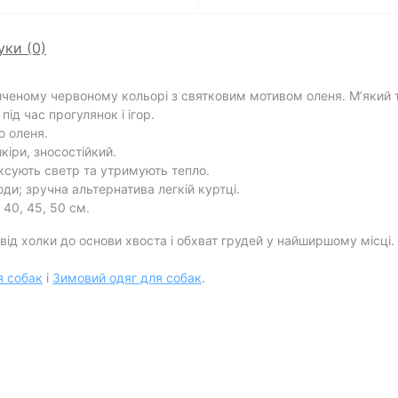
уки (0)
иченому червоному кольорі з святковим мотивом оленя. М’який 
ід час прогулянок і ігор.
ю оленя.
іри, зносостійкий.
ксують светр та утримують тепло.
ди; зручна альтернатива легкій куртці.
 40, 45, 50 см.
ід холки до основи хвоста і обхват грудей у найширшому місці
я собак
і
Зимовий одяг для собак
.