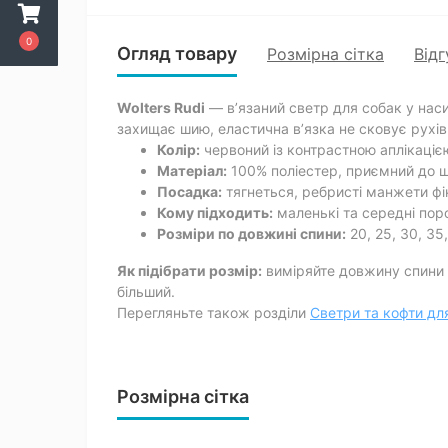
0
Огляд товару
Розмірна сітка
Відг
Wolters Rudi
— в’язаний светр для собак у нас
захищає шию, еластична в’язка не сковує рухів п
Колір:
червоний із контрастною аплікаціє
Матеріал:
100% поліестер, приємний до шк
Посадка:
тягнеться, ребристі манжети фі
Кому підходить:
маленькі та середні поро
Розміри по довжині спини:
20, 25, 30, 35,
Як підібрати розмір:
виміряйте довжину спини в
більший.
Перегляньте також розділи
Светри та кофти дл
Розмірна сітка