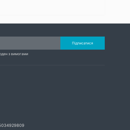
Підписатися
годен з вимогами
5034929809