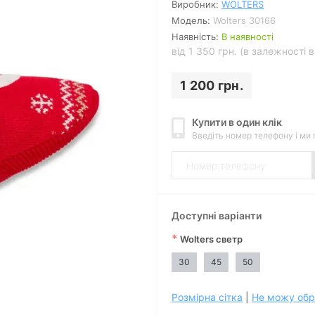
Виробник:
WOLTERS
Модель:
Wolters 30166
Наявність:
В наявності
від 1 350 грн. (в залежності 
1 200 грн.
Купити в один клік
Введіть номер телефону і ми
Доступні варіанти
*
Wolters светр
30
45
50
Розмірна сітка
|
Не можу обр