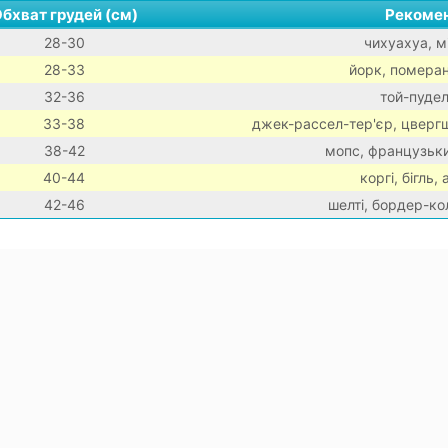
бхват грудей (см)
Рекомен
28-30
чихуахуа, мі
28-33
йорк, померан
32-36
той-пудел
33-38
джек-рассел-тер'єр, цвергш
38-42
мопс, французьки
40-44
коргі, бігль,
42-46
шелті, бордер-кол