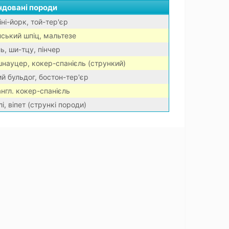
довані породи
ні-йорк, той-тер'єр
ський шпіц, мальтезе
ь, ши-тцу, пінчер
науцер, кокер-спанієль (стрункий)
й бульдог, бостон-тер'єр
 англ. кокер-спанієль
і, віпет (стрункі породи)