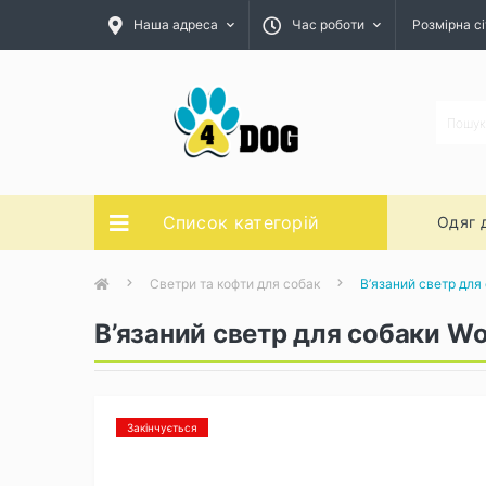
Наша адреса
Час роботи
Розмірна сі
Список категорій
Одяг 
Светри та кофти для собак
В’язаний светр для
В’язаний светр для собаки Wo
Закінчується