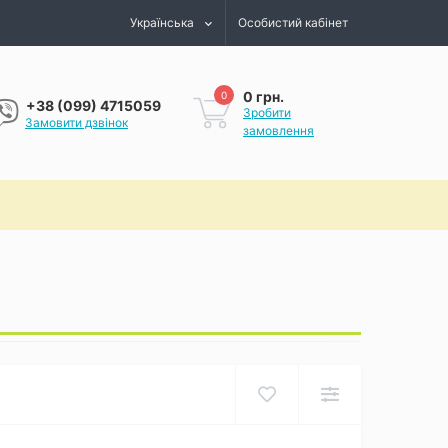
Українська
Особистий кабінет
0 грн.
0
+38 (099) 4715059
Зробити
Замовити дзвінок
замовлення