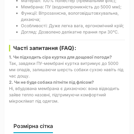
Матеріал: 100% поліестер (преміальний фліс);
Мембрана: ПУ (водонепроникність до 5000 мм);
Функції: Вітрозахисна, вологовідштовхувальна,
дихаюча;
Особливості: Дуже легка вага, ергономічний крій;
Догляд: Дозволено делікатне прання при 30°C.
Часті запитання (FAQ):
1. Чи підходить сіра куртка для дощової погоди?
Так, завдяки ПУ-мембрані куртка витримує до 5000
мм опадів, залишаючи шерсть собаки сухою навіть під
час дощу.
2. Чи не буде собака пітніти під флісом?
Ні, вбудована мембрана є дихаючою: вона відводить
зайве тепло назовні, підтримуючи комфортний
мікроклімат під одягом.
Розмірна сітка