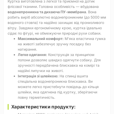
Куртка виготовлена з легкої та приємної на дотик
флісової тканини. Головна особливість — вбудована
водонепроникна та дихаюча ПУ-мембрана
. Вона
робить виріб абсолютно водонепроникним (до 5000 мм
водяного стовпа) та надійно захищає від пронизливого
вітру. Завдяки ергономічному крою, куртка ідеально
сідає по фігурі, не обмежуючи природні рухи собаки.
Максимальний комфорт:
М'яка еластична гумка
на животі забезпечує зручну посадку без
натирання.
Легке одягання:
Конструкція за принципом
попони дозволяє швидко одягнути собаку. Для
зручності передбачена блискавка на комірі та
надійні липучки на животі.
Інтеграція зі шлейкою:
На спинці вшита
спеціальна водонепроникна блискавка. Ви
можете легко пристебнути повідець до кільця
шлейки, яка одягнена під куртку, зберігаючи
повну герметичність.
Характеристики продукту: