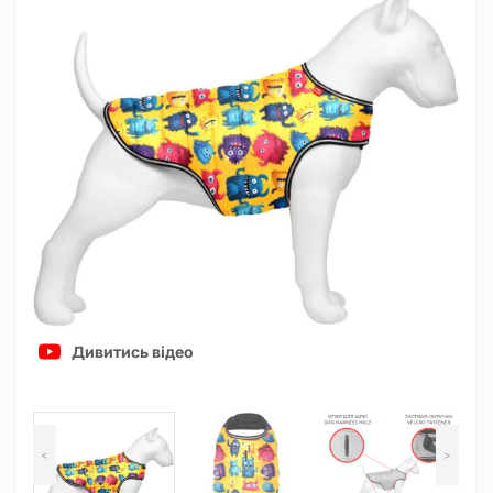
Дивитись відео
<
>