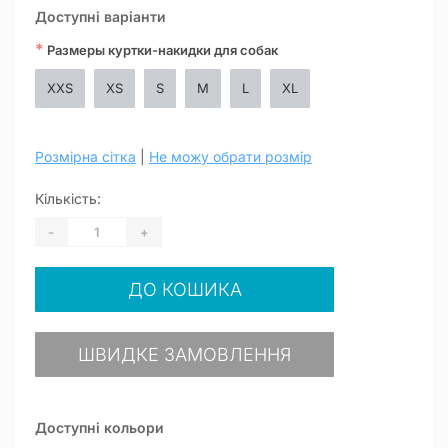
Доступні варіанти
*
Размеры куртки-накидки для собак
XXS
XS
S
M
L
XL
Розмірна сітка
|
Не можу обрати розмір
Кількість:
-
+
ДО КОШИКА
ШВИДКЕ ЗАМОВЛЕННЯ
Доступні кольори