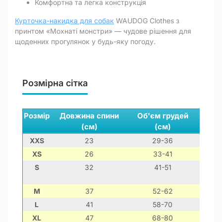
Комфортна та легка конструкція
Курточка-накидка для собак
WAUDOG Clothes з
принтом «Мохнаті монстри» — чудове рішення для
щоденних прогулянок у будь-яку погоду.
Розмірна сітка
Розмір
Довжина спини
Об'єм грудей
Обх
(см)
(см)
XXS
23
29-36
1
XS
26
33-41
1
S
32
41-51
2
M
37
52-62
3
L
41
58-70
4
XL
47
68-80
4