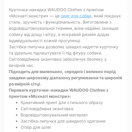
Курточка-накидка WAUDOG Clothes з принтом
«Мохнаті монстри» — це
одяг для собак
, який поєднує
стиль, зручність і функціональність. Виготовлена з
водовідштовхувальної тканини, вона надійно захищає
собаку від дощу і вітру, а яскравий дизайн додає
індивідуальності кожній прогулянці.
Застібка-липучка дозволяє швидко надягти курточку
та ідеально підлаштувати її під фігуру собаки.
Світловідбивна окантовка забезпечує безпеку у
вечірній час.
Підходить для маленьких, середніх і великих порід
завдяки широкому діапазону регулювання та широкій
розмірній сітці.
Переваги курточки-накидки WAUDOG Clothes з
принтом «Мохнаті монстри»:
Креативний принт для стильного образу
Світловідбивна окантовка
Водовідштовхувальний матеріал
Застібка-липучка для швидкого одягання
Отвір для шлеї