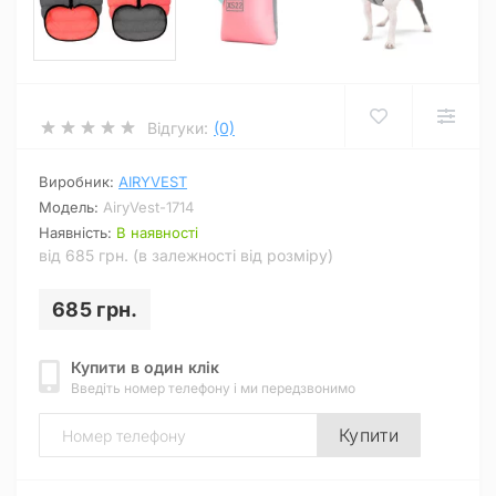
Відгуки:
(0)
Виробник:
AIRYVEST
Модель:
AiryVest-1714
Наявність:
В наявності
від 685 грн. (в залежності від розміру)
685 грн.
Купити в один клік
Введіть номер телефону і ми передзвонимо
Купити