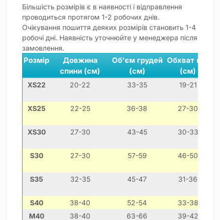
Більшість розмірів є в наявності і відправлення
проводиться протягом 1-2 робочих днів.
Очікування пошиття деяких розмірів становить 1-4
робочі дні. Наявність уточнюйте у менеджера після
замовлення.
Розмір
Довжина
Об'єм грудей
Обхват шиї
спини (см)
(см)
(см)
XS22
20-22
33-35
19-21
м
XS25
22-25
36-38
27-30
XS30
27-30
43-45
30-33
S30
27-30
57-59
46-50
S35
32-35
45-47
31-36
S40
38-40
52-54
33-38
ве
M40
38-40
63-66
39-42
ф