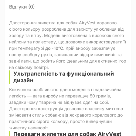
Відгуки (0)
Двостороння жилетка для собак AiryVest коралово-
сірого кольору розроблена для захисту улюбленця від
холоду та вітру. Модель виготовлена з високоякісного
нейлону та поліестеру, що дозволяє використовувати її
при температурі
до -10°C
. Крій виробу забезпечує
повну свободу рухів, залишаючи відкритими живіт та
задні лапи, що робить його ідеальним для активних ігор
на свіжому повітрі.
Ультралегкість та функціональний
дизайн
Ключовою особливістю даної моделі є її надзвичайна
легкість — вага виробу не перевищує 50 грамів,
завдяки чому тварина не відчуває одяг на собі.
Двостороння конструкція дозволяє власнику миттєво
змінювати стиль собаки: від яскравого коралового до
практичного сірого кольору, просто вивернувши
жилетку навиворіт.
Переваги жилетки для собак AiryVest