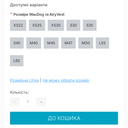
Доступні варіанти
*
Розміри WauDog та AiryVest
XS22
XS25
XS30
S30
S35
S40
M40
M45
M47
M50
L55
L65
Розмірна сітка
|
Не можу обрати розмір
Кількість:
-
+
ДО КОШИКА