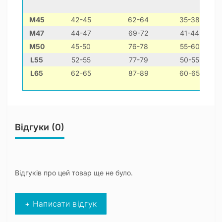
М45
42-45
62-64
35-38
М47
44-47
69-72
41-44
М50
45-50
76-78
55-60
L55
52-55
77-79
50-55
L65
62-65
87-89
60-65
Відгуки (0)
Відгуків про цей товар ще не було.
+ Написати відгук