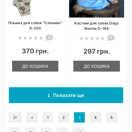
Піжама для собак "Слоники"
Костюм для собак Dogs
D-203
Bomba D-164
0
0
370 грн.
297 грн.
ДО КОШИКА
ДО КОШИКА
Показати ще
|<
<
1
2
3
4
5