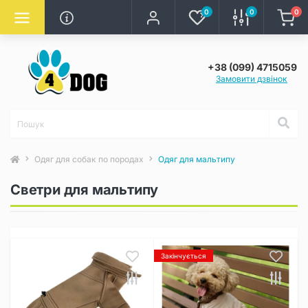
0
0
0
+38 (099) 4715059
Замовити дзвінок
Одяг для собак по породах
Одяг для мальтипу
Светри для мальтипу
Закінчується