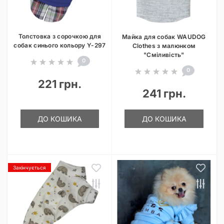
Толстовка з сорочкою для
Майка для собак WAUDOG
собак синього кольору Y-297
Clothes з малюнком
"Сміливість"
0
0
221 грн.
241 грн.
ДО КОШИКА
ДО КОШИКА
Закінчується