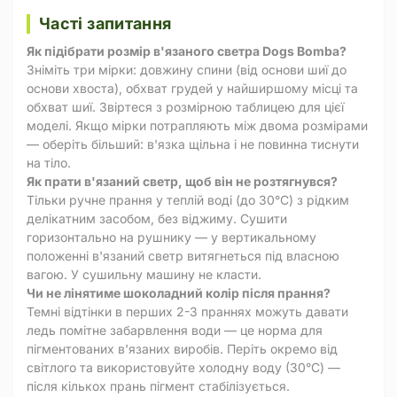
Часті запитання
Як підібрати розмір в'язаного светра Dogs Bomba?
Зніміть три мірки: довжину спини (від основи шиї до
основи хвоста), обхват грудей у найширшому місці та
обхват шиї. Звіртеся з розмірною таблицею для цієї
моделі. Якщо мірки потрапляють між двома розмірами
— оберіть більший: в'язка щільна і не повинна тиснути
на тіло.
Як прати в'язаний светр, щоб він не розтягнувся?
Тільки ручне прання у теплій воді (до 30°C) з рідким
делікатним засобом, без віджиму. Сушити
горизонтально на рушнику — у вертикальному
положенні в'язаний светр витягнеться під власною
вагою. У сушильну машину не класти.
Чи не лінятиме шоколадний колір після прання?
Темні відтінки в перших 2-3 праннях можуть давати
ледь помітне забарвлення води — це норма для
пігментованих в'язаних виробів. Періть окремо від
світлого та використовуйте холодну воду (30°C) —
після кількох прань пігмент стабілізується.