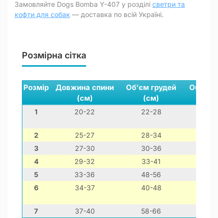
Замовляйте Dogs Bomba Y-407 у розділі
светри та
кофти для собак
— доставка по всій Україні.
Розмірна сітка
Розмір
Довжина спини
Об'єм грудей
Обхват
(см)
(см)
(см
1
20-22
22-28
12-2
2
25-27
28-34
16-2
3
27-30
30-36
16-2
4
29-32
33-41
18-2
5
33-36
48-56
32-4
6
34-37
40-48
24-3
7
37-40
58-66
34-4