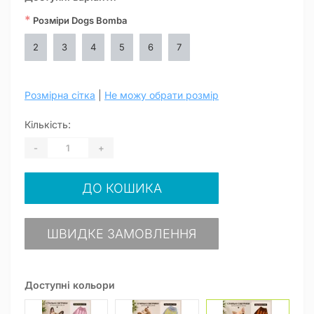
*
Розміри Dogs Bomba
2
3
4
5
6
7
Розмірна сітка
|
Не можу обрати розмір
Кількість:
-
+
ДО КОШИКА
ШВИДКЕ ЗАМОВЛЕННЯ
Доступні кольори