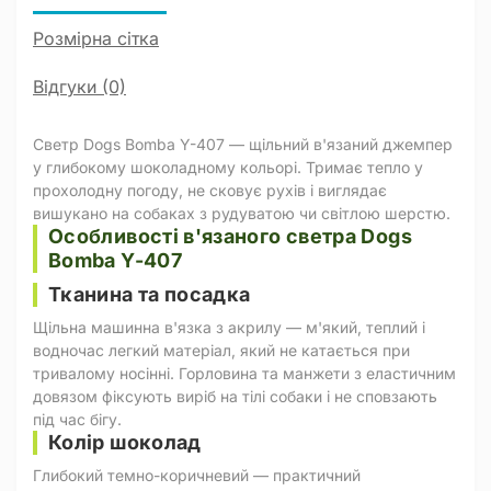
Розмірна сітка
Відгуки (0)
Светр Dogs Bomba Y-407 — щільний в'язаний джемпер
у глибокому шоколадному кольорі. Тримає тепло у
прохолодну погоду, не сковує рухів і виглядає
вишукано на собаках з рудуватою чи світлою шерстю.
Особливості в'язаного светра Dogs
Bomba Y-407
Тканина та посадка
Щільна машинна в'язка з акрилу — м'який, теплий і
водночас легкий матеріал, який не катається при
тривалому носінні. Горловина та манжети з еластичним
довязом фіксують виріб на тілі собаки і не сповзають
під час бігу.
Колір шоколад
Глибокий темно-коричневий — практичний