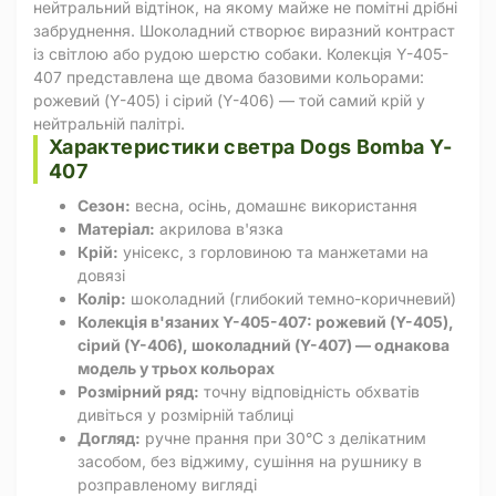
нейтральний відтінок, на якому майже не помітні дрібні
забруднення. Шоколадний створює виразний контраст
із світлою або рудою шерстю собаки. Колекція Y-405-
407 представлена ще двома базовими кольорами:
рожевий (Y-405) і сірий (Y-406) — той самий крій у
нейтральній палітрі.
Характеристики светра Dogs Bomba Y-
407
Сезон:
весна, осінь, домашнє використання
Матеріал:
акрилова в'язка
Крій:
унісекс, з горловиною та манжетами на
довязі
Колір:
шоколадний (глибокий темно-коричневий)
Колекція в'язаних Y-405-407: рожевий (Y-405),
сірий (Y-406), шоколадний (Y-407) — однакова
модель у трьох кольорах
Розмірний ряд:
точну відповідність обхватів
дивіться у розмірній таблиці
Догляд:
ручне прання при 30°C з делікатним
засобом, без віджиму, сушіння на рушнику в
розправленому вигляді