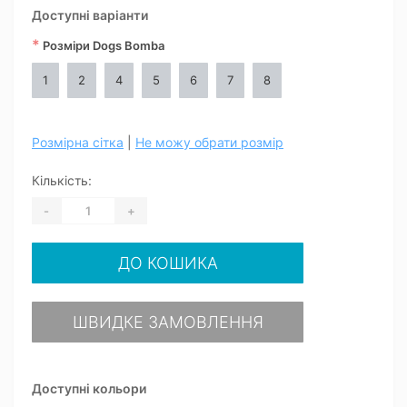
Доступні варіанти
*
Розміри Dogs Bomba
1
2
4
5
6
7
8
Розмірна сітка
|
Не можу обрати розмір
Кількість:
-
+
ДО КОШИКА
ШВИДКЕ ЗАМОВЛЕННЯ
Доступні кольори