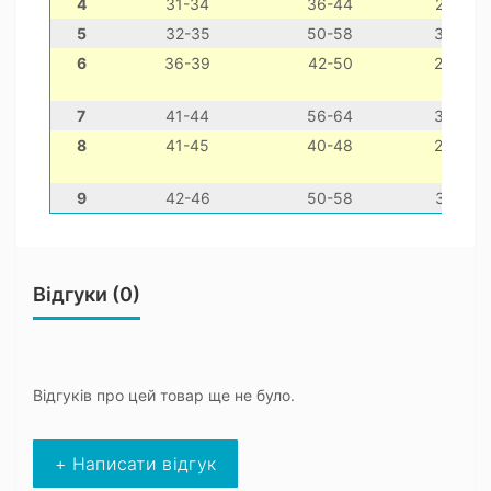
4
31-34
36-44
22-32
5
32-35
50-58
30-40
6
36-39
42-50
26-36
7
41-44
56-64
36-46
8
41-45
40-48
26-36
9
42-46
50-58
32-42
Відгуки (0)
Відгуків про цей товар ще не було.
+ Написати відгук