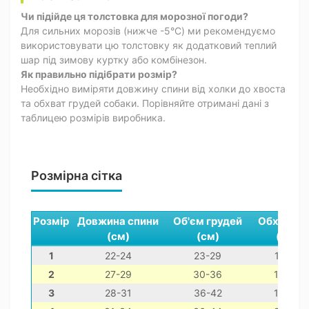
Чи підійде ця толстовка для морозної погоди?
Для сильних морозів (нижче -5°C) ми рекомендуємо
використовувати цю толстовку як додатковий теплий
шар під зимову куртку або комбінезон.
Як правильно підібрати розмір?
Необхідно виміряти довжину спини від холки до хвоста
та обхват грудей собаки. Порівняйте отримані дані з
таблицею розмірів виробника.
Розмірна сітка
Розмір
Довжина спини
Об'єм грудей
Обхват ш
(см)
(см)
(см)
1
22-24
23-29
12-22
2
27-29
30-36
16-26
3
28-31
36-42
18-28