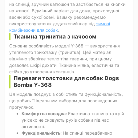
на спинці, зручний капюшон та застібається на кнопки
на животі. Відмінний варіант для дому, прохолодної
весни або сухої осені. Взимку рекомендуємо
використовувати як додатковий шар під
зимові
комбінезони для собак
.
Тканина тринитка з начосом
Основна особливість моделі Y-368 — використання
утепленого трикотажу (тринитка). Цей матеріал
відмінно зберігає тепло тіла тварини, при цьому
дозволяє шкірі дихати. Тканина м'яка, еластична та
стійка до утворення ковтунців.
Переваги толстовки для собак Dogs
Bomba Y-368
Ця модель поєднує в собі стиль та функціональність,
що робить її ідеальним вибором для повсякденних
прогулянок.
Комфортна посадка:
Еластична тканина та крій
унісекс не сковують рухів собаки під час
активності.
Функціональність:
На спинці передбачено