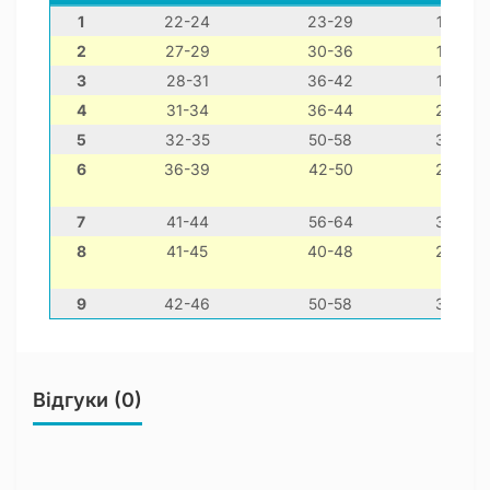
1
22-24
23-29
12-22
2
27-29
30-36
16-26
3
28-31
36-42
18-28
4
31-34
36-44
22-32
5
32-35
50-58
30-40
6
36-39
42-50
26-36
7
41-44
56-64
36-46
8
41-45
40-48
26-36
9
42-46
50-58
32-42
Відгуки (0)