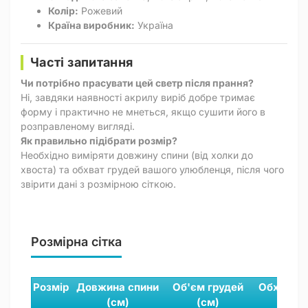
Колір:
Рожевий
Країна виробник:
Україна
Часті запитання
Чи потрібно прасувати цей светр після прання?
Ні, завдяки наявності акрилу виріб добре тримає
форму і практично не мнеться, якщо сушити його в
розправленому вигляді.
Як правильно підібрати розмір?
Необхідно виміряти довжину спини (від холки до
хвоста) та обхват грудей вашого улюбленця, після чого
звірити дані з розмірною сіткою.
Розмірна сітка
Розмір
Довжина спини
Об'єм грудей
Обхват ш
(см)
(см)
(см)