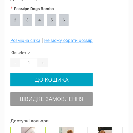
*
Розміри Dogs Bomba
2
3
4
5
6
Розмірна сітка
|
Не можу обрати розмір
Кількість:
-
+
ДО КОШИКА
ШВИДКЕ ЗАМОВЛЕННЯ
Доступні кольори