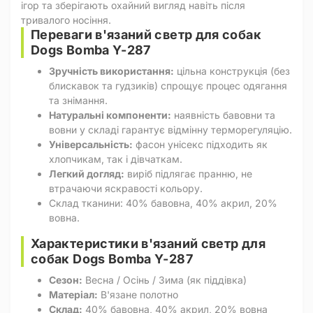
ігор та зберігають охайний вигляд навіть після
тривалого носіння.
Переваги в'язаний светр для собак
Dogs Bomba Y-287
Зручність використання:
цільна конструкція (без
блискавок та гудзиків) спрощує процес одягання
та знімання.
Натуральні компоненти:
наявність бавовни та
вовни у складі гарантує відмінну терморегуляцію.
Універсальність:
фасон унісекс підходить як
хлопчикам, так і дівчаткам.
Легкий догляд:
виріб підлягає пранню, не
втрачаючи яскравості кольору.
Склад тканини: 40% бавовна, 40% акрил, 20%
вовна.
Характеристики в'язаний светр для
собак Dogs Bomba Y-287
Сезон:
Весна / Осінь / Зима (як піддівка)
Матеріал:
В'язане полотно
Склад:
40% бавовна, 40% акрил, 20% вовна