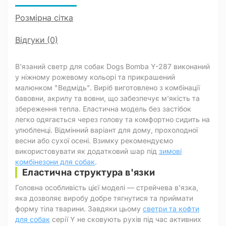
Розмірна сітка
Відгуки (0)
В'язаний светр для собак Dogs Bomba Y-287 виконаний
у ніжному рожевому кольорі та прикрашений
малюнком "Ведмідь". Виріб виготовлено з комбінації
бавовни, акрилу та вовни, що забезпечує м'якість та
збереження тепла. Еластична модель без застібок
легко одягається через голову та комфортно сидить на
улюбленці. Відмінний варіант для дому, прохолодної
весни або сухої осені. Взимку рекомендуємо
використовувати як додатковий шар під
зимові
комбінезони для собак
.
Еластична структура в'язки
Головна особливість цієї моделі — стрейчева в'язка,
яка дозволяє виробу добре тягнутися та приймати
форму тіла тварини. Завдяки цьому
светри та кофти
для собак
серії Y не сковують рухів під час активних