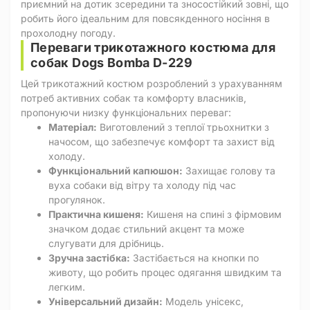
приємний на дотик зсередини та зносостійкий зовні, що
робить його ідеальним для повсякденного носіння в
прохолодну погоду.
Переваги трикотажного костюма для
собак Dogs Bomba D-229
Цей трикотажний костюм розроблений з урахуванням
потреб активних собак та комфорту власників,
пропонуючи низку функціональних переваг:
Матеріал:
Виготовлений з теплої трьохнитки з
начосом, що забезпечує комфорт та захист від
холоду.
Функціональний капюшон:
Захищає голову та
вуха собаки від вітру та холоду під час
прогулянок.
Практична кишеня:
Кишеня на спині з фірмовим
значком додає стильний акцент та може
слугувати для дрібниць.
Зручна застібка:
Застібається на кнопки по
животу, що робить процес одягання швидким та
легким.
Універсальний дизайн:
Модель унісекс,