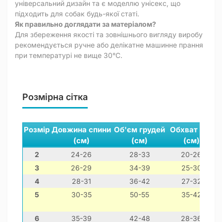
універсальний дизайн та є моделлю унісекс, що
підходить для собак будь-якої статі.
Як правильно доглядати за матеріалом?
Для збереження якості та зовнішнього вигляду виробу
рекомендується ручне або делікатне машинне прання
при температурі не вище 30°C.
Розмірна сітка
Розмір
Довжина спини
Об'єм грудей
Обхват шиї
(см)
(см)
(см)
2
24-26
28-33
20-26
3
26-29
34-39
25-30
4
28-31
36-42
27-32
5
30-35
50-55
35-42
6
35-39
42-48
28-36