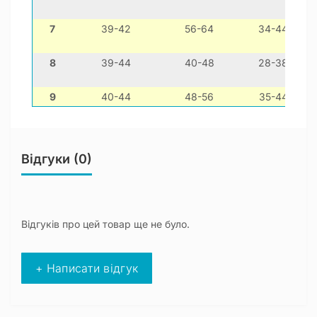
7
39-42
56-64
34-44
8
39-44
40-48
28-38
9
40-44
48-56
35-44
Відгуки (0)
Відгуків про цей товар ще не було.
+ Написати відгук