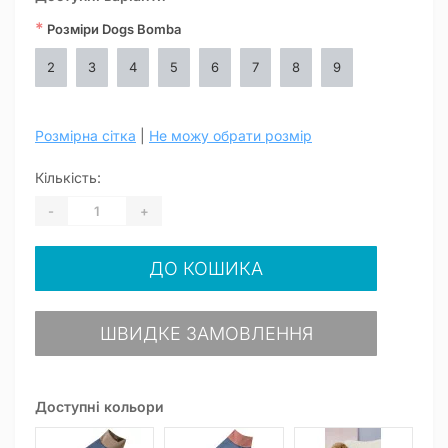
*
Розміри Dogs Bomba
2
3
4
5
6
7
8
9
Розмірна сітка
|
Не можу обрати розмір
Кількість:
-
+
ДО КОШИКА
ШВИДКЕ ЗАМОВЛЕННЯ
Доступні кольори