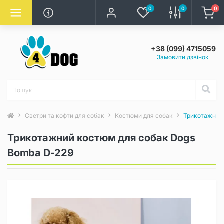
0
0
0
+38 (099) 4715059
Замовити дзвінок
Светри та кофти для собак
Костюми для собак
Трикотажний
Трикотажний костюм для собак Dogs
Bomba D-229