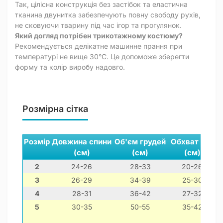
Так, цілісна конструкція без застібок та еластична
тканина двунитка забезпечують повну свободу рухів,
не сковуючи тварину під час ігор та прогулянок.
Який догляд потрібен трикотажному костюму?
Рекомендується делікатне машинне прання при
температурі не вище 30°C. Це допоможе зберегти
форму та колір виробу надовго.
Розмірна сітка
Розмір
Довжина спини
Об'єм грудей
Обхват шиї
(см)
(см)
(см)
2
24-26
28-33
20-26
3
26-29
34-39
25-30
4
28-31
36-42
27-32
5
30-35
50-55
35-42