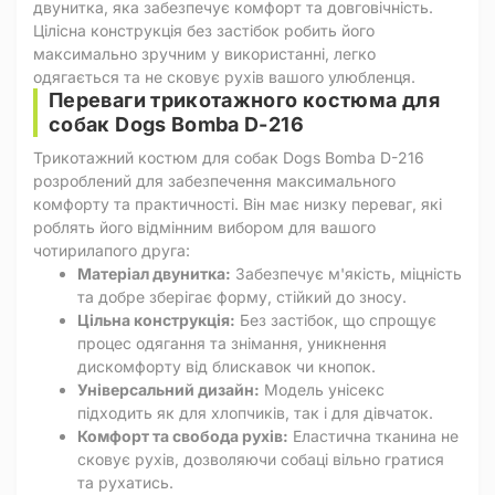
двунитка, яка забезпечує комфорт та довговічність.
Цілісна конструкція без застібок робить його
максимально зручним у використанні, легко
одягається та не сковує рухів вашого улюбленця.
Переваги трикотажного костюма для
собак Dogs Bomba D-216
Трикотажний костюм для собак Dogs Bomba D-216
розроблений для забезпечення максимального
комфорту та практичності. Він має низку переваг, які
роблять його відмінним вибором для вашого
чотирилапого друга:
Матеріал двунитка:
Забезпечує м'якість, міцність
та добре зберігає форму, стійкий до зносу.
Цільна конструкція:
Без застібок, що спрощує
процес одягання та знімання, уникнення
дискомфорту від блискавок чи кнопок.
Універсальний дизайн:
Модель унісекс
підходить як для хлопчиків, так і для дівчаток.
Комфорт та свобода рухів:
Еластична тканина не
сковує рухів, дозволяючи собаці вільно гратися
та рухатись.