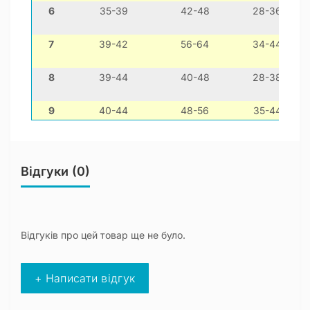
6
35-39
42-48
28-36
7
39-42
56-64
34-44
8
39-44
40-48
28-38
9
40-44
48-56
35-44
Відгуки (0)
Відгуків про цей товар ще не було.
+ Написати відгук