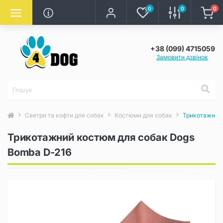
0
0
0
+38 (099) 4715059
Замовити дзвінок
Светри та кофти для собак
Костюми для собак
Трикотажний 
Трикотажний костюм для собак Dogs
Bomba D-216