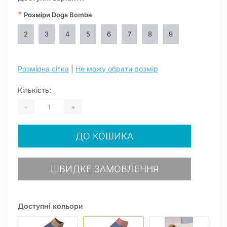
*
Розміри Dogs Bomba
2
3
4
5
6
7
8
9
Розмірна сітка
|
Не можу обрати розмір
Кількість:
-
+
ДО КОШИКА
ШВИДКЕ ЗАМОВЛЕННЯ
Доступні кольори