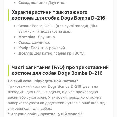
Склад тканини:
Двунитка.
Характеристики трикотажного
костюма для собак Dogs Bomba D-216
Сезон:
Весна, Осінь (для сухої погоди), Дім.
Взимку – як додатковий шар.
Матеріал:
Двунитка.
Склад:
Двунитка.
Колір:
Блакитно-рожевий.
Догляд:
Делікатне прання при 30°C.
Часті запитання (FAQ) про трикотажний
костюм для собак Dogs Bomba D-216
На який сезон підходить цей костюм?
Трикотажний костюм Dogs Bomba D-216 ідеально
підходить для носіння вдома, під час прохолодної
весни або сухої осені. У зимовий період його можна
використовувати як додатковий утеплюючий шар під
зимовий одяг для собак.
Чи зручно собаці рухатись у цій моделі?