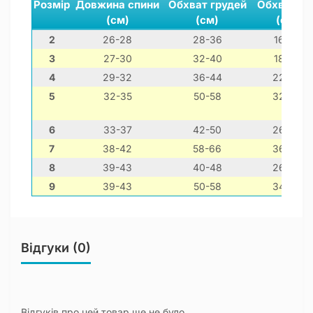
Розмір
Довжина спини
Обхват грудей
Обхват ши
(см)
(см)
(см)
2
26-28
28-36
16-26
3
27-30
32-40
18-28
4
29-32
36-44
22-32
5
32-35
50-58
32-42
6
33-37
42-50
26-36
7
38-42
58-66
36-46
8
39-43
40-48
26-36
9
39-43
50-58
34-44
Відгуки (0)
Відгуків про цей товар ще не було.