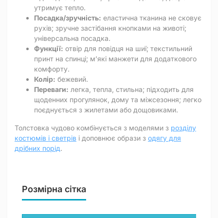
утримує тепло.
Посадка/зручність:
еластична тканина не сковує
рухів; зручне застібання кнопками на животі;
універсальна посадка.
Функції:
отвір для повідця на шиї; текстильний
принт на спинці; м’які манжети для додаткового
комфорту.
Колір:
бежевий.
Переваги:
легка, тепла, стильна; підходить для
щоденних прогулянок, дому та міжсезоння; легко
поєднується з жилетами або дощовиками.
Толстовка чудово комбінується з моделями з
розділу
костюмів і светрів
і доповнює образи з
одягу для
дрібних порід
.
Розмірна сітка