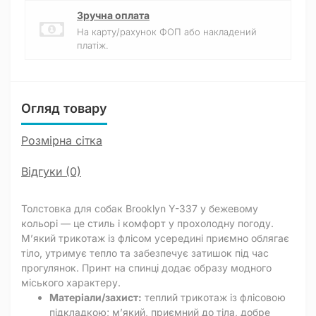
Зручна оплата
На карту/рахунок ФОП або накладений
платіж.
Огляд товару
Розмірна сітка
Відгуки (0)
Толстовка для собак Brooklyn Y-337 у бежевому
кольорі — це стиль і комфорт у прохолодну погоду.
М’який трикотаж із флісом усередині приємно облягає
тіло, утримує тепло та забезпечує затишок під час
прогулянок. Принт на спинці додає образу модного
міського характеру.
Матеріали/захист:
теплий трикотаж із флісовою
підкладкою; м’який, приємний до тіла, добре