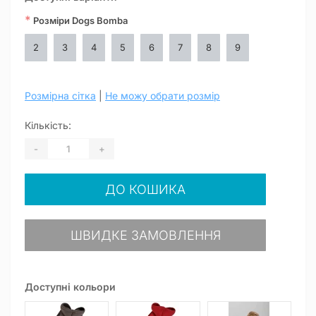
*
Розміри Dogs Bomba
2
3
4
5
6
7
8
9
Розмірна сітка
|
Не можу обрати розмір
Кількість:
-
+
ДО КОШИКА
ШВИДКЕ ЗАМОВЛЕННЯ
Доступні кольори