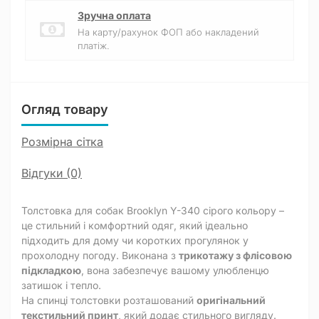
Зручна оплата
На карту/рахунок ФОП або накладений
платіж.
Огляд товару
Розмірна сітка
Відгуки (0)
Толстовка для собак Brooklyn Y-340 сірого кольору –
це стильний і комфортний одяг, який ідеально
підходить для дому чи коротких прогулянок у
прохолодну погоду. Виконана з
трикотажу з флісовою
підкладкою
, вона забезпечує вашому улюбленцю
затишок і тепло.
На спинці толстовки розташований
оригінальний
текстильний принт
, який додає стильного вигляду.