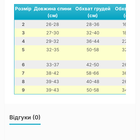
Розмір
Довжина спини
Обхват грудей
Обхват ши
(см)
(см)
(см)
2
26-28
28-36
16-26
3
27-30
32-40
18-28
4
29-32
36-44
22-32
5
32-35
50-58
32-42
6
33-37
42-50
26-36
7
38-42
58-66
36-46
8
39-43
40-48
26-36
9
39-43
50-58
34-44
Відгуки (0)