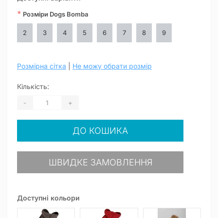
*
Розміри Dogs Bomba
2
3
4
5
6
7
8
9
Розмірна сітка
|
Не можу обрати розмір
Кількість:
-
+
ДО КОШИКА
ШВИДКЕ ЗАМОВЛЕННЯ
Доступні кольори