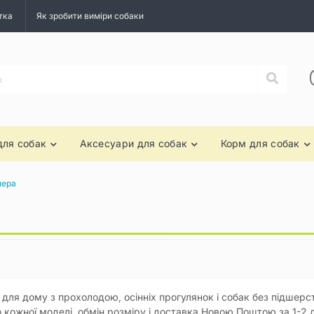
тка
Як зробити виміри собаки
для собак
Аксесуари для собак
Корм для собак
чера
 для дому з прохолодою, осінніх прогулянок і собак без підшерст
о кожної моделі, обмін розміру і доставка Новою Поштою за 1-2 д