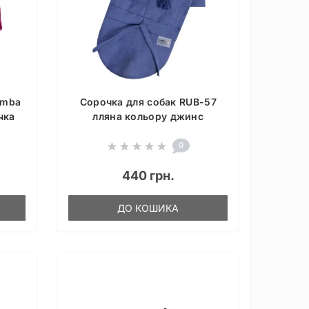
omba
Сорочка для собак RUB-57
чка
лляна кольору джинс
0
440 грн.
ДО КОШИКА