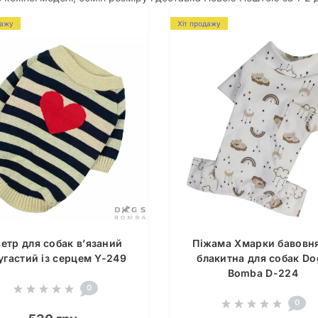
дажу
Хіт продажу
етр для собак в’язаний
Піжама Хмарки бавовн
угастий із серцем Y-249
блакитна для собак Do
Bomba D-224
0
0