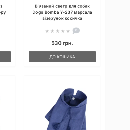
з
В'язаний светр для собак
ору
Dogs Bomba Y-237 марсала
візерунок косичка
0
530 грн.
ДО КОШИКА