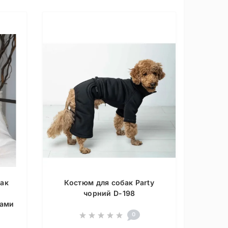
бак
Костюм для собак Party
чорний D-198
тами
0