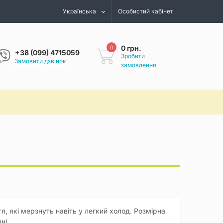
Українська
Особистий кабінет
0 грн.
0
+38 (099) 4715059
Зробити
Замовити дзвінок
замовлення
я, які мерзнуть навіть у легкий холод. Розмірна
ні.