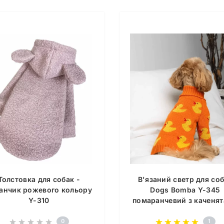
Толстовка для собак -
В'язаний светр для со
анчик рожевого кольору
Dogs Bomba Y-345
Y-310
помаранчевий з каченя
0
1