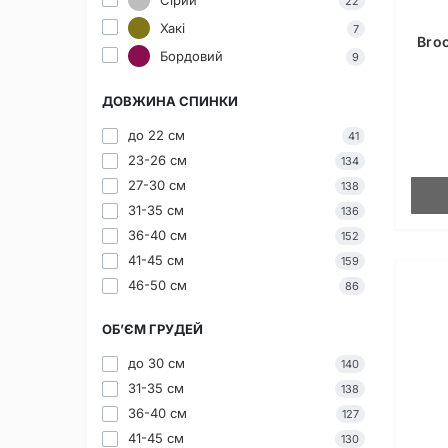
22
Хакі
7
Bro
Бордовий
9
ДОВЖИНА СПИНКИ
до 22 см
41
23-26 см
134
27-30 см
138
31-35 см
136
36-40 см
152
41-45 см
159
46-50 см
86
ОБ’ЄМ ГРУДЕЙ
до 30 см
140
31-35 см
138
36-40 см
127
41-45 см
130