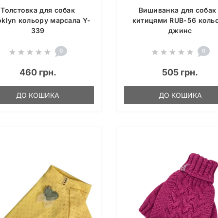
Толстовка для собак
Вишиванка для собак 
oklyn кольору марсала Y-
китицями RUB-56 коль
339
джинс
0
0
460 грн.
505 грн.
ДО КОШИКА
ДО КОШИКА