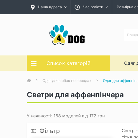
Наша адреса
Час роботи
Розмірна сі
Список категорій
Одяг 
Одяг для собак по породах
Одяг для аффенпін
Светри для аффенпінчера
У наявності: 168 моделей від 172 грн
Фільтр
Светр -
сітка д