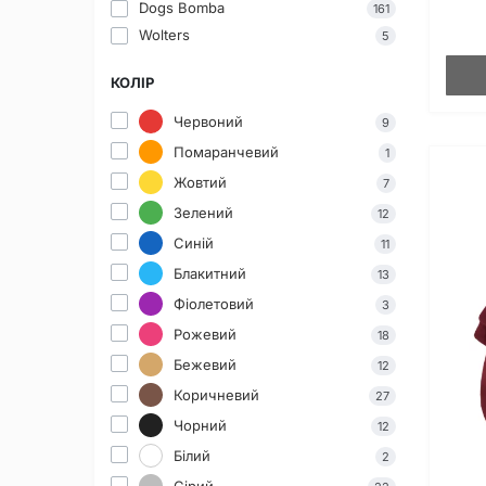
Dogs Bomba
161
Wolters
5
КОЛІР
Червоний
9
Помаранчевий
1
Жовтий
7
Зелений
12
Синій
11
Блакитний
13
Фіолетовий
3
Рожевий
18
Бежевий
12
Коричневий
27
Чорний
12
Білий
2
Сірий