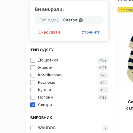
Ви вибрали:
Хіт про
Тип одягу:
Светри
Скасувати
Уточнити
ТИП ОДЯГУ
Дощовики
+102
Жилети
+126
Комбінезони
+73
Костюми
+44
Куртки
+30
Попони
+126
Св
Светри
см
ВИРОБНИК
WAUDOG
2