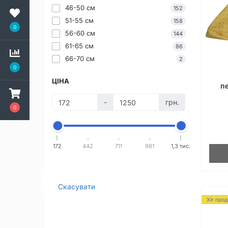
46-50 см
152
51-55 см
158
0
56-60 см
144
61-65 см
86
66-70 см
2
0
ЦІНА
п
-
грн.
0
172
442
711
981
1,3 тис.
Скасувати
Хіт про