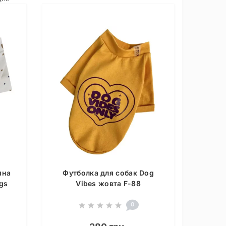
яна
Футболка для собак Dog
gs
Vibes жовта F-88
0