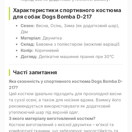
Характеристики спортивного костюма
для собак Dogs Bomba D-217
Сезон:
Весна, Осінь, Зима (як додатковий шар),
Дім
Матеріал:
Двунитка
Склад:
Бавовна з поліестером (можливі варіації)
Колір:
Коричневий
Догляд:
Делікатне машинне прання при 30°C
Часті запитання
Яка сезонність у спортивного костюма Dogs Bomba D-
217?
Цей костюм ідеально підходить для прохолодної весни
та сухої осені, а також для носіння вдома. Взимку його
рекомендується використовувати як додатковий
утеплюючий шар під верхній одяг.
З якого матеріалу виготовлений костюм?
Костюм виготовлений з якісної двунитки – м'якої та
комфортної тканини, що забезпечує зносостійкість та