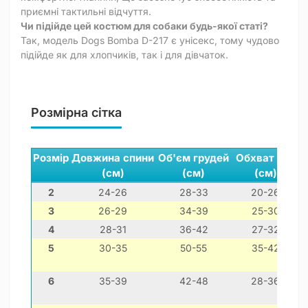
приємні тактильні відчуття.
Чи підійде цей костюм для собаки будь-якої статі?
Так, модель Dogs Bomba D-217 є унісекс, тому чудово
підійде як для хлопчиків, так і для дівчаток.
Розмірна сітка
Розмір
Довжина спини
Об'єм грудей
Обхват шиї
(см)
(см)
(см)
2
24-26
28-33
20-26
3
26-29
34-39
25-30
4
28-31
36-42
27-32
5
30-35
50-55
35-42
6
35-39
42-48
28-36