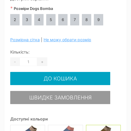
*
Розміри Dogs Bomba
2
3
4
5
6
7
8
9
Розмірна сітка
|
Не можу обрати розмір
Кількість:
-
+
ДО КОШИКА
ШВИДКЕ ЗАМОВЛЕННЯ
Доступні кольори