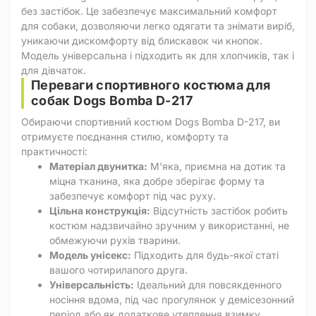
без застібок. Це забезпечує максимальний комфорт
для собаки, дозволяючи легко одягати та знімати виріб,
уникаючи дискомфорту від блискавок чи кнопок.
Модель універсальна і підходить як для хлопчиків, так і
для дівчаток.
Переваги спортивного костюма для
собак Dogs Bomba D-217
Обираючи спортивний костюм Dogs Bomba D-217, ви
отримуєте поєднання стилю, комфорту та
практичності:
Матеріал двунитка:
М'яка, приємна на дотик та
міцна тканина, яка добре зберігає форму та
забезпечує комфорт під час руху.
Цільна конструкція:
Відсутність застібок робить
костюм надзвичайно зручним у використанні, не
обмежуючи рухів тварини.
Модель унісекс:
Підходить для будь-якої статі
вашого чотирилапого друга.
Універсальність:
Ідеальний для повсякденного
носіння вдома, під час прогулянок у демісезонний
період або як додаткове утеплення взимку.