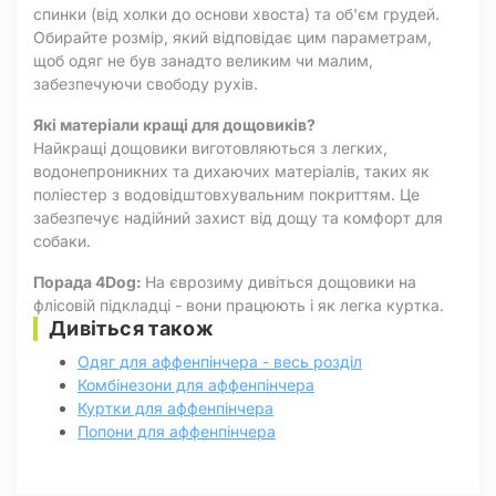
спинки (від холки до основи хвоста) та об'єм грудей.
Обирайте розмір, який відповідає цим параметрам,
щоб одяг не був занадто великим чи малим,
забезпечуючи свободу рухів.
Які матеріали кращі для дощовиків?
Найкращі дощовики виготовляються з легких,
водонепроникних та дихаючих матеріалів, таких як
поліестер з водовідштовхувальним покриттям. Це
забезпечує надійний захист від дощу та комфорт для
собаки.
Порада 4Dog:
На єврозиму дивіться дощовики на
флісовій підкладці - вони працюють і як легка куртка.
Дивіться також
Одяг для аффенпінчера - весь розділ
Комбінезони для аффенпінчера
Куртки для аффенпінчера
Попони для аффенпінчера