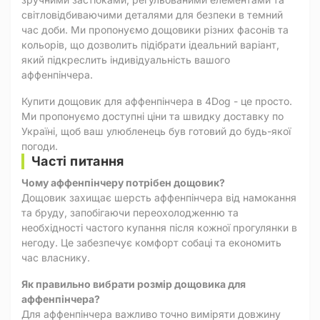
світловідбиваючими деталями для безпеки в темний
час доби. Ми пропонуємо дощовики різних фасонів та
кольорів, що дозволить підібрати ідеальний варіант,
який підкреслить індивідуальність вашого
аффенпінчера.
Купити дощовик для аффенпінчера в 4Dog - це просто.
Ми пропонуємо доступні ціни та швидку доставку по
Україні, щоб ваш улюбленець був готовий до будь-якої
погоди.
Часті питання
Чому аффенпінчеру потрібен дощовик?
Дощовик захищає шерсть аффенпінчера від намокання
та бруду, запобігаючи переохолодженню та
необхідності частого купання після кожної прогулянки в
негоду. Це забезпечує комфорт собаці та економить
час власнику.
Як правильно вибрати розмір дощовика для
аффенпінчера?
Для аффенпінчера важливо точно виміряти довжину