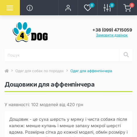
0
0
0
+38 (099) 4715059
Замовити дзвінок
Одяг для собак по породах
Одяг для аффенпінчера
Дощовики для аффенпінчера
У наявності: 102 моделей від 420 грн
Дощовик - це суха шерсть у мряку і чиста собака після
калюж: менше купань і менше запаху мокрої шерсті
вдома. Розмірна сітка до кожної моделі, обмін розміру і