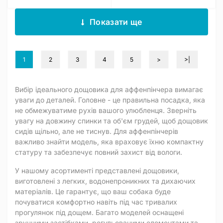
Показати ще
1
2
3
4
5
>
>|
Вибір ідеального дощовика для аффенпінчера вимагає
уваги до деталей. Головне - це правильна посадка, яка
не обмежуватиме рухів вашого улюбленця. Зверніть
увагу на довжину спинки та об'єм грудей, щоб дощовик
сидів щільно, але не тиснув. Для аффенпінчерів
важливо знайти модель, яка враховує їхню компактну
статуру та забезпечує повний захист від вологи.
У нашому асортименті представлені дощовики,
виготовлені з легких, водонепроникних та дихаючих
матеріалів. Це гарантує, що ваш собака буде
почуватися комфортно навіть під час тривалих
прогулянок під дощем. Багато моделей оснащені
зручними застібками, регульованими елементами та