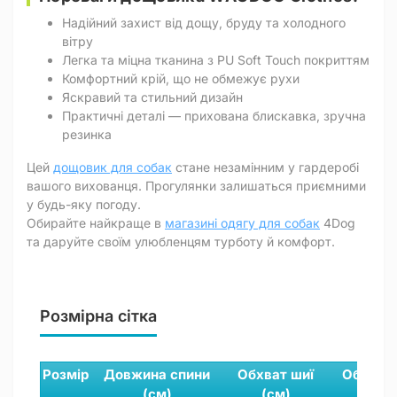
Надійний захист від дощу, бруду та холодного
вітру
Легка та міцна тканина з PU Soft Touch покриттям
Комфортний крій, що не обмежує рухи
Яскравий та стильний дизайн
Практичні деталі — прихована блискавка, зручна
резинка
Цей
дощовик для собак
стане незамінним у гардеробі
вашого вихованця. Прогулянки залишаться приємними
у будь-яку погоду.
Обирайте найкраще в
магазині одягу для собак
4Dog
та даруйте своїм улюбленцям турботу й комфорт.
Розмірна сітка
Розмір
Довжина спини
Обхват шиї
Об'єм г
(см)
(см)
(см