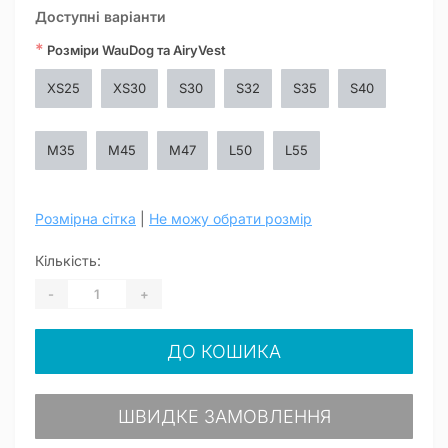
Доступні варіанти
*
Розміри WauDog та AiryVest
XS25
XS30
S30
S32
S35
S40
M35
M45
M47
L50
L55
Розмірна сітка
|
Не можу обрати розмір
Кількість:
-
+
ДО КОШИКА
ШВИДКЕ ЗАМОВЛЕННЯ