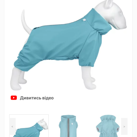
Дивитись відео
<
>