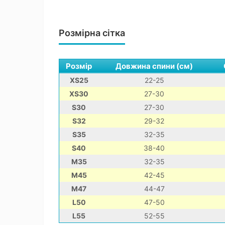
Розмірна сітка
Розмір
Довжина спини (см)
XS25
22-25
XS30
27-30
S30
27-30
S32
29-32
S35
32-35
S40
38-40
M35
32-35
M45
42-45
M47
44-47
L50
47-50
L55
52-55