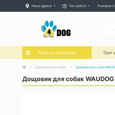
Наша адреса
Час роботи
Розмірна сі
Список категорій
Одяг 
Дощовики для собак
Дощовик для собак WAUD
Дощовик для собак WAUDOG C