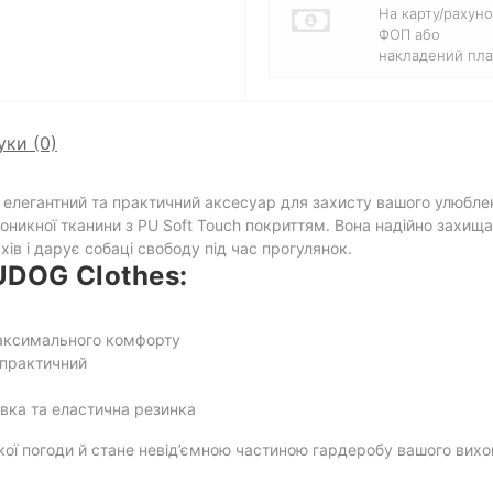
На карту/рахуно
ФОП або
накладений пла
уки (0)
елегантний та практичний аксесуар для захисту вашого улюблен
оникної тканини з PU Soft Touch покриттям. Вона надійно захища
в і дарує собаці свободу під час прогулянок.
DOG Clothes:
максимального комфорту
 практичний
вка та еластична резинка
кої погоди й стане невід’ємною частиною гардеробу вашого ви