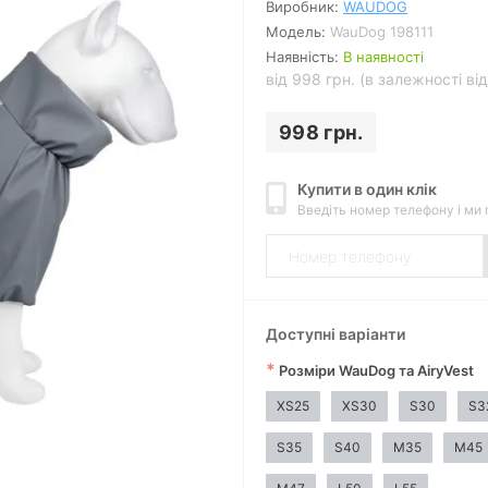
Виробник:
WAUDOG
Модель:
WauDog 198111
Наявність:
В наявності
від 998 грн. (в залежності ві
998 грн.
Купити в один клік
Введіть номер телефону і ми
Доступні варіанти
*
Розміри WauDog та AiryVest
XS25
XS30
S30
S3
Дивитись відео
S35
S40
M35
M45