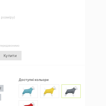
д розміру)
 передзвонимо
Купити
Доступні кольори
2
Диви