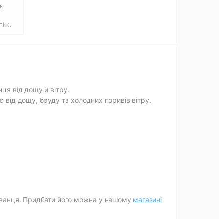
к
тіж.
ця від дощу й вітру.
є від дощу, бруду та холодних поривів вітру.
хованця. Придбати його можна у нашому
магазині