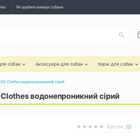
тка
Як зробити виміри собаки
для собак
Аксесуари для собак
Корм для собак
OG Clothes водонепроникний сірий
lothes водонепроникний сірий
Відгуки:
(0)