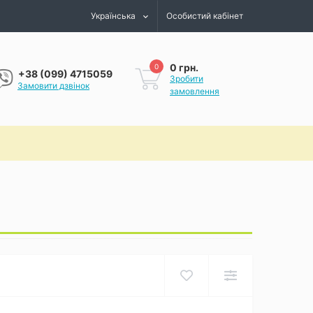
Українська
Особистий кабінет
0 грн.
0
+38 (099) 4715059
Зробити
Замовити дзвінок
замовлення