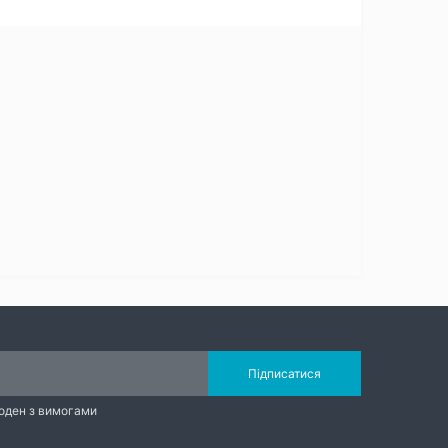
Підписатися
годен з вимогами