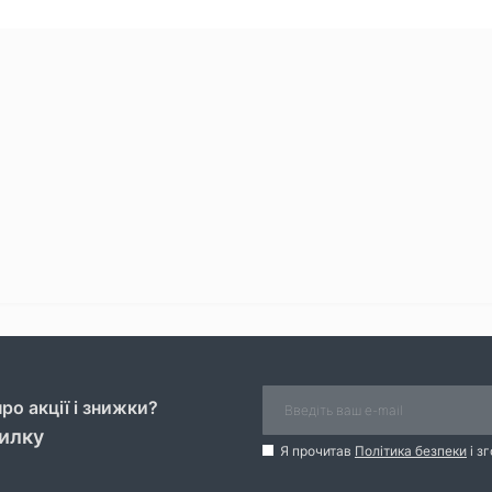
ро акції і знижки?
силку
Я прочитав
Політика безпеки
і з