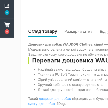
0
Огляд товару
Розмірна сітка
Відг
0
Дощовик для собак WAUDOG Clothes, сірий
— 
Модель виготовлена з легкої водо- та вітронепр
Завдяки легкому крою дощовик не обмежує рухі
Переваги дощовика WAU
Надійний захист від дощу, бруду та вітру
Тканина з PU Soft Touch покриттям для 
Сірий універсальний колір — стильний та
Зручний крій, що не сковує рухливість
Деталі для зручності — прихована блиска
Такий
дощовик для собак
підходить для будь-я
одягу для собак
4Dog.