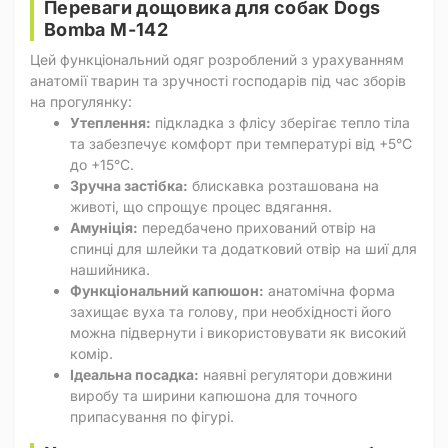
Переваги дощовика для собак Dogs
Bomba M-142
Цей функціональний одяг розроблений з урахуванням
анатомії тварин та зручності господарів під час зборів
на прогулянку:
Утеплення:
підкладка з флісу зберігає тепло тіла
та забезпечує комфорт при температурі від +5°C
до +15°C.
Зручна застібка:
блискавка розташована на
животі, що спрощує процес вдягання.
Амуніція:
передбачено прихований отвір на
спинці для шлейки та додатковий отвір на шиї для
нашийника.
Функціональний капюшон:
анатомічна форма
захищає вуха та голову, при необхідності його
можна підвернути і використовувати як високий
комір.
Ідеальна посадка:
наявні регулятори довжини
виробу та ширини капюшона для точного
припасування по фігурі.