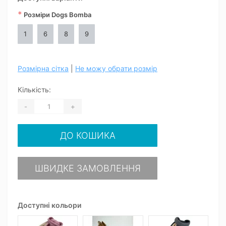
*
Розміри Dogs Bomba
1
6
8
9
Розмірна сітка
|
Не можу обрати розмір
Кількість:
-
+
ДО КОШИКА
ШВИДКЕ ЗАМОВЛЕННЯ
Доступні кольори