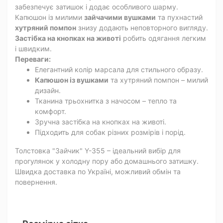
забезпечує затишок і додає особливого шарму.
Капюшон із милими
зайчачими вушками
та пухнастий
хутряний помпон
знизу додають неповторного вигляду.
Застібка на кнопках на животі
робить одягання легким
і швидким.
Переваги:
Елегантний колір марсала для стильного образу.
Капюшон із вушками
та хутряний помпон – милий
дизайн.
Тканина трьохнитка з начосом – тепло та
комфорт.
Зручна застібка на кнопках на животі.
Підходить для собак різних розмірів і порід.
Толстовка "Зайчик" Y-355 – ідеальний вибір для
прогулянок у холодну пору або домашнього затишку.
Швидка доставка по Україні, можливий обмін та
повернення.