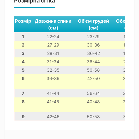
Розмірна сітка
Розмір
Довжина спини
Об'єм грудей
Обхват ш
(см)
(см)
(см)
1
22-24
23-29
12-22
2
27-29
30-36
16-26
3
28-31
36-42
18-28
4
31-34
36-44
22-32
5
32-35
50-58
30-40
6
36-39
42-50
26-36
7
41-44
56-64
36-46
8
41-45
40-48
26-36
9
42-46
50-58
32-42