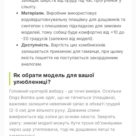
захищає шерсть від бруду під час прогулянок у
сльоту.
Матеріали.
Виробник використовує
водовідштовхувальну плащівку для дощовиків та
синтепон з плюшевою підкладкою для зимових
моделей, тому собаці буде комфортно від +10 до
-20 градусів (залежно від моделі).
Доступність.
Вартість цих комбінезонів
залишається приємною для гаманця, при цьому
якість пошиття не поступається закордонним
аналогам.
Як обрати модель для вашої
улюблениці?
Головний критерій вибору - це точні виміри. Оскільки
Dogs Bomba шиє одяг, що не тягнеться (плащівка),
важливо залишити невеликий запас в обхваті грудей
(2-3 см) для вільного руху. Довжина спини
вимірюється від холки до основи хвоста. Зверніть
увагу: зимові моделі можуть бути трохи об'ємнішими
через шар утеплювача, тоді як дощовики легші та
компактніші.