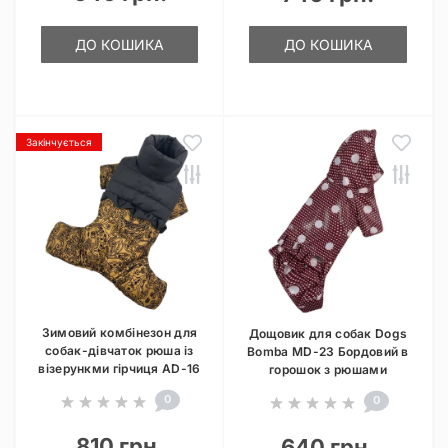
ДО КОШИКА
ДО КОШИКА
Закінчується
Зимовий комбінезон для
Дощовик для собак Dogs
собак-дівчаток рюша із
Bomba MD-23 Бордовий в
візерункми гірчиця AD-16
горошок з рюшами
0
0
810 грн.
640 грн.