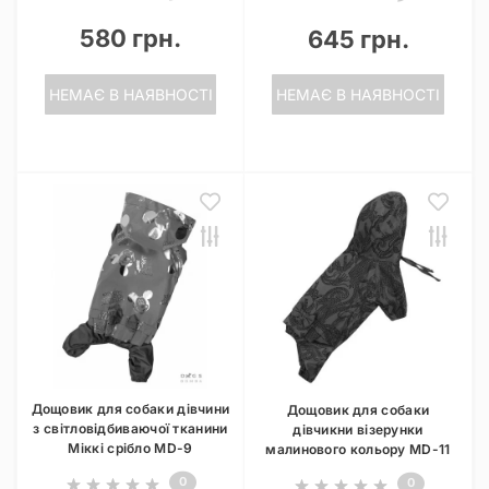
580 грн.
645 грн.
НЕМАЄ В НАЯВНОСТІ
НЕМАЄ В НАЯВНОСТІ
Дощовик для собаки дівчини
Дощовик для собаки
з світловідбиваючої тканини
дівчикни візерунки
Мiккi срiбло MD-9
малинового кольору MD-11
0
0