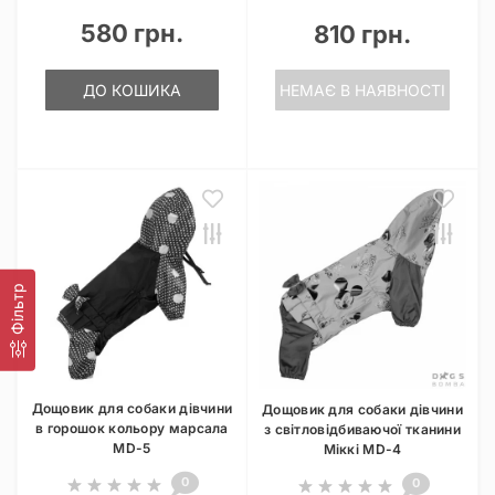
580 грн.
810 грн.
ДО КОШИКА
НЕМАЄ В НАЯВНОСТІ
Фільтр
Дощовик для собаки дівчини
Дощовик для собаки дівчини
в горошок кольору марсала
з світловідбиваючої тканини
MD-5
Мiккi MD-4
0
0