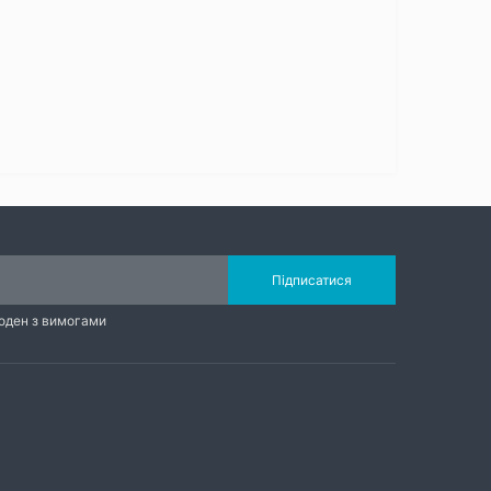
Підписатися
годен з вимогами