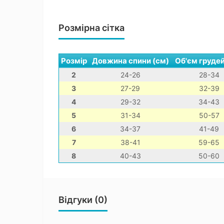
Розмірна сітка
Розмір
Довжина спини (см)
Об'єм грудей
2
24-26
28-34
3
27-29
32-39
4
29-32
34-43
5
31-34
50-57
6
34-37
41-49
7
38-41
59-65
8
40-43
50-60
Відгуки (0)