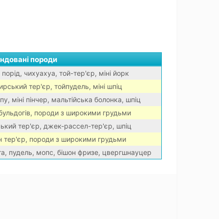
ндовані породи
 порід, чихуахуа, той-тер'єр, міні йорк
ирський тер'єр, тойпудель, міні шпіц
пу, міні пінчер, мальтійська болонка, шпіц
бульдогів, породи з широкими грудьми
ький тер'єр, джек-рассел-тер'єр, шпіц
н тер'єр, породи з широкими грудьми
та, пудель, мопс, бішон фризе, цвергшнауцер