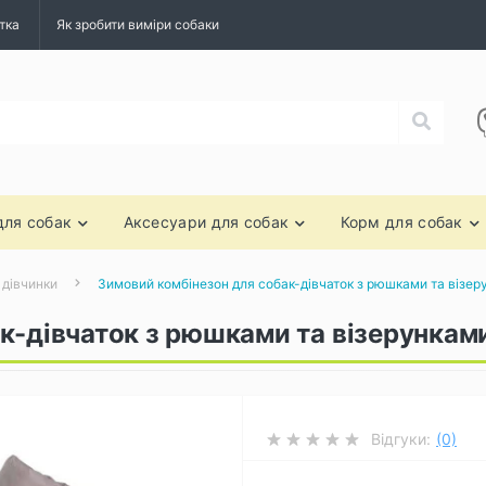
тка
Як зробити виміри собаки
для собак
Аксесуари для собак
Корм для собак
 дівчинки
Зимовий комбінезон для собак-дівчаток з рюшками та візе
к-дівчаток з рюшками та візерункам
Відгуки:
(0)