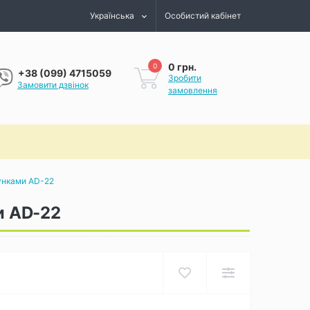
Українська
Особистий кабінет
0 грн.
0
+38 (099) 4715059
Зробити
Замовити дзвінок
замовлення
рунками AD-22
и AD-22