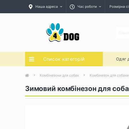
Наша адреса
Час роботи
Розмірна сі
Список категорій
Одяг 
Комбінезони для собак
Комбінезон для собаки
Зимовий комбінезон для соба