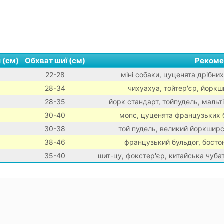
 (см)
Обхват шиї (см)
Рекоме
22-28
міні собаки, цуценята дрібних
28-34
чихуахуа, тойтер'єр, йоркш
28-35
йорк стандарт, тойпудель, мальті
30-40
мопс, цуценята французьких 
30-38
той пудель, великий йоркширс
38-46
французький бульдог, босто
35-40
шит-цу, фокстер'єр, китайська чуба