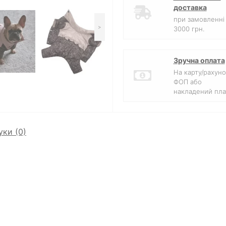
доставка
при замовленні 
>
3000 грн.
Зручна оплата
На карту/рахуно
ФОП або
накладений пла
уки (0)