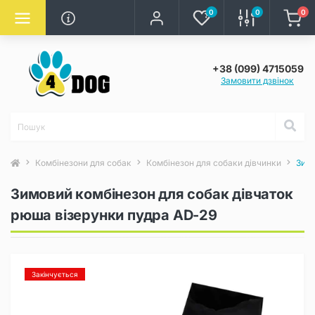
0
0
0
+38 (099) 4715059
Замовити дзвінок
Комбінезони для собак
Комбінезон для собаки дівчинки
Зимо
Зимовий комбінезон для собак дівчаток
рюша візерунки пудра AD-29
Закінчується