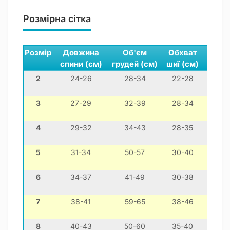
Розмірна сітка
Розмір
Довжина
Об'єм
Обхват
спини (см)
грудей (см)
шиї (см)
2
24-26
28-34
22-28
міні
3
27-29
32-39
28-34
чихуа
4
29-32
34-43
28-35
йо
5
31-34
50-57
30-40
мо
6
34-37
41-49
30-38
той
7
38-41
59-65
38-46
ф
8
40-43
50-60
35-40
шит-