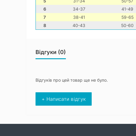
5
31-34
50-57
6
34-37
41-49
7
38-41
59-65
8
40-43
50-60
Відгуки (0)
Відгуків про цей товар ще не було.
+ Написати відгук