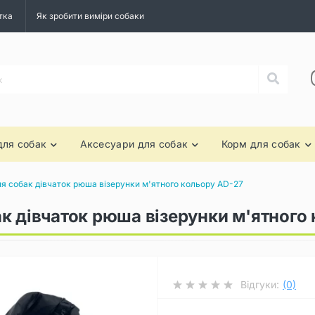
тка
Як зробити виміри собаки
для собак
Аксесуари для собак
Корм для собак
я собак дівчаток рюша візерунки м'ятного кольору AD-27
к дівчаток рюша візерунки м'ятного
Відгуки:
(0)