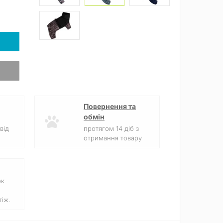
Повернення та
обмін
від
протягом 14 діб з
отримання товару
ок
іж.