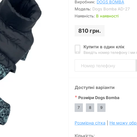
Виробник:
DOGS BOMBA
Модель:
Dogs Bomba AD-27
Наявність:
В наявності
810 грн.
Купити в один клік
Введіть номер телефону і ми
Доступні варіанти
*
Розміри Dogs Bomba
7
8
9
Розмірна сітка
|
Не можу обр
Кількість: