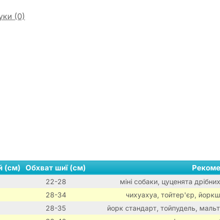
уки (0)
й (см)
Обхват шиї (см)
Рекоме
22-28
міні собаки, цуценята дрібних
28-34
чихуахуа, тойтер'єр, йоркш
28-35
йорк стандарт, тойпудель, мальті