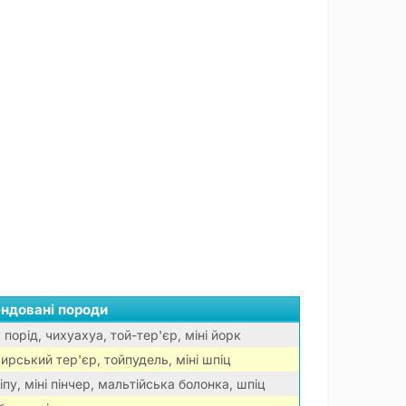
ндовані породи
 порід, чихуахуа, той-тер'єр, міні йорк
ирський тер'єр, тойпудель, міні шпіц
пу, міні пінчер, мальтійська болонка, шпіц