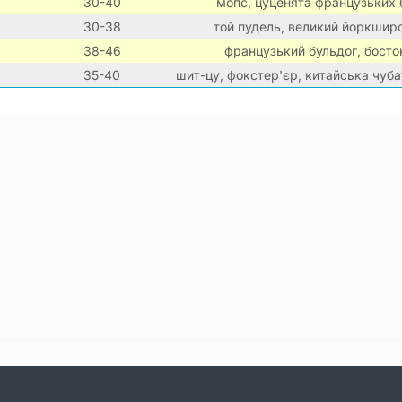
30-40
мопс, цуценята французьких 
30-38
той пудель, великий йоркширс
38-46
французький бульдог, босто
35-40
шит-цу, фокстер'єр, китайська чуба