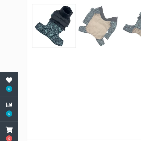
0
0
0