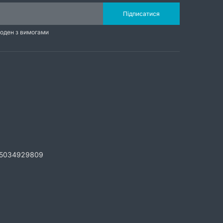
Підписатися
годен з вимогами
5034929809