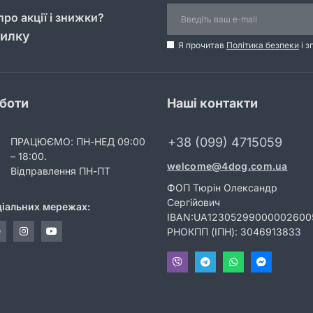
ро акції і знижки?
силку
Я прочитав
Політика безпеки
і з
оботи
Наші контакти
+38 (099) 4715059
ПРАЦЮЄМО: ПН-НЕД 09:00
– 18:00.
welcome@4dog.com.ua
Відправлення ПН-ПТ
ФОП Тюрін Олександр
Сергійович
ціальних мережах:
IBAN:UA12305299000002600
РНОКПП (ІПН): 3046913833