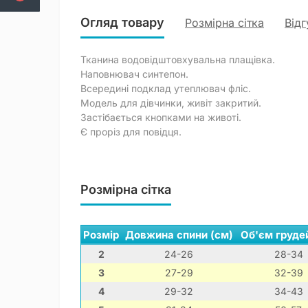
Огляд товару
Розмірна сітка
Відг
Тканина водовідштовхувальна плащівка.
Наповнювач синтепон.
Всередині подклад утеплювач фліс.
Модель для дівчинки, живіт закритий.
Застібається кнопками на животі.
Є проріз для повідця.
Розмірна сітка
Розмір
Довжина спини (см)
Об'єм груде
2
24-26
28-34
3
27-29
32-39
4
29-32
34-43