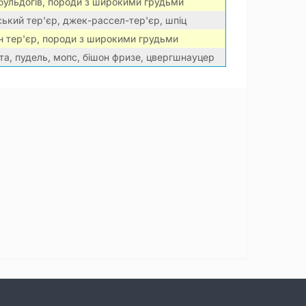
бульдогів, породи з широкими грудьми
ький тер'єр, джек-рассел-тер'єр, шпіц
н тер'єр, породи з широкими грудьми
та, пудель, мопс, бішон фризе, цвергшнауцер