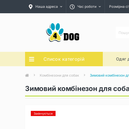
Наша адреса
Час роботи
Розмірна сі
Список категорій
Одяг 
Комбінезони для собак
Зимовий комбінезон дл
Зимовий комбінезон для соба
Закінчується