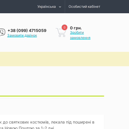
Українська
Особистий кабінет
0 грн.
0
+38 (099) 4715059
Зробити
Замовити дзвінок
замовлення
к до святкових костюмів, лекала під поширені в
ка Новою Поштою за 1-2 дні.