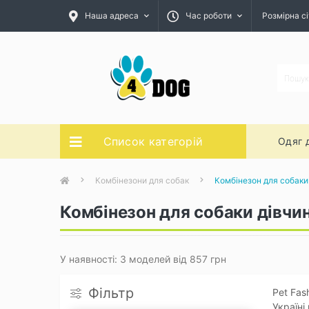
Наша адреса
Час роботи
Розмірна сі
Список категорій
Одяг 
Комбінезони для собак
Комбінезон для собаки
Комбінезон для собаки дівчин
У наявності: 3 моделей від 857 грн
Фільтр
Pet Fas
Україні