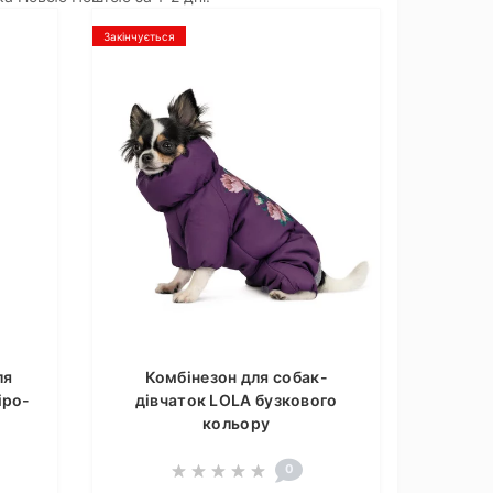
Закінчується
ля
Комбінезон для собак-
іро-
дівчаток LOLA бузкового
кольору
0