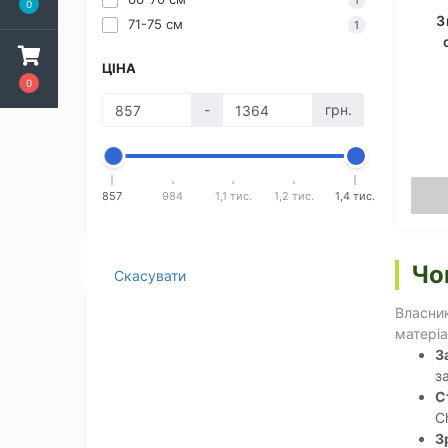
1
0
З
71-75 см
1
ЦІНА
0
-
грн.
857
984
1,1 тис.
1,2 тис.
1,4 тис.
Чо
Скасувати
Власник
матеріа
З
з
С
C
З