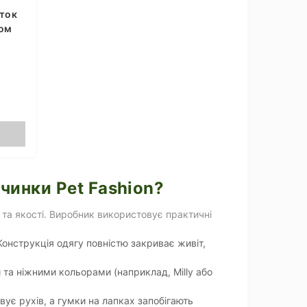
аток
том
чинки Pet Fashion?
та якості. Виробник використовує практичні
онструкція одягу повністю закриває живіт,
и та ніжними кольорами (наприклад, Milly або
є рухів, а гумки на лапках запобігають