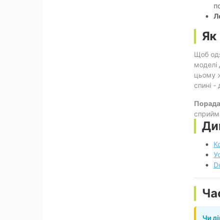
п
Л
Як
Щоб одя
моделі 
цьому ж
спині -
Порада
сприйма
Ди
К
У
D
Ча
Чи д