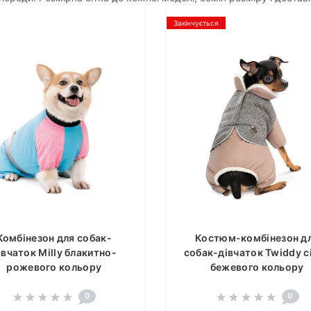
Закінчується
Комбінезон для собак-
Костюм-комбінезон д
івчаток Milly блакитно-
собак-дівчаток Twiddy с
рожевого кольору
бежевого кольору
0
0