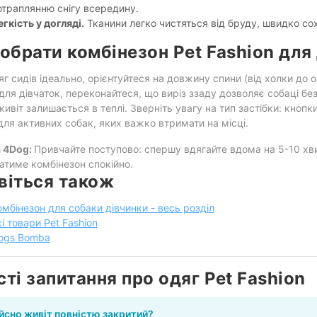
отраплянню снігу всередину.
егкість у догляді.
Тканини легко чистяться від бруду, швидко сох
 обрати комбінезон Pet Fashion для
г сидів ідеально, орієнтуйтеся на довжину спини (від холки до о
для дівчаток, переконайтеся, що виріз ззаду дозволяє собаці бе
ивіт залишається в теплі. Зверніть увагу на тип застібки: кнопк
 для активних собак, яких важко втримати на місці.
 4Dog:
Привчайте поступово: спершу вдягайте вдома на 5-10 хвил
тиме комбінезон спокійно.
віться також
омбінезон для собаки дівчинки - весь розділ
сі товари Pet Fashion
ogs Bomba
сті запитання про одяг Pet Fashion
ійсно живіт повністю закритий?