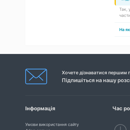
Так, 
част
На як
Хочете дізнаватися першим п
Підпишіться на нашу роз
Інформація
Час р
Умови використання сайту