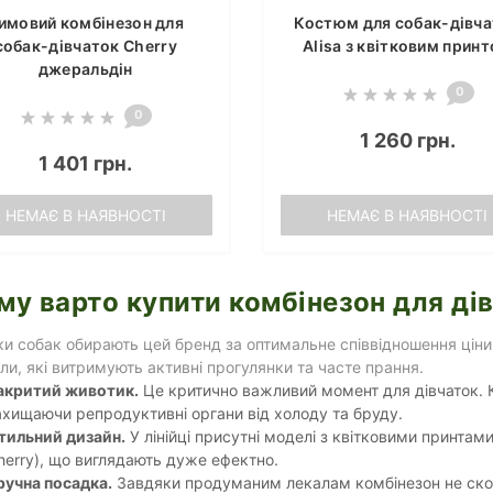
имовий комбінезон для
Костюм для собак-дівч
собак-дівчаток Cherry
Alisa з квітковим прин
джеральдін
0
0
1 260 грн.
1 401 грн.
НЕМАЄ В НАЯВНОСТІ
НЕМАЄ В НАЯВНОСТІ
му варто купити комбінезон для дів
и собак обирають цей бренд за оптимальне співвідношення ціни 
ли, які витримують активні прогулянки та часте прання.
акритий животик.
Це критично важливий момент для дівчаток. К
ахищаючи репродуктивні органи від холоду та бруду.
тильний дизайн.
У лінійці присутні моделі з квітковими принтам
herry), що виглядають дуже ефектно.
ручна посадка.
Завдяки продуманим лекалам комбінезон не скову