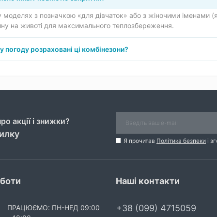
у моделях з позначкою «для дівчаток» або з жіночими іменами (
ину на животі для максимального теплозбереження.
у погоду розраховані ці комбінезони?
ро акції і знижки?
силку
Я прочитав
Політика безпеки
і з
оботи
Наші контакти
+38 (099) 4715059
ПРАЦЮЄМО: ПН-НЕД 09:00