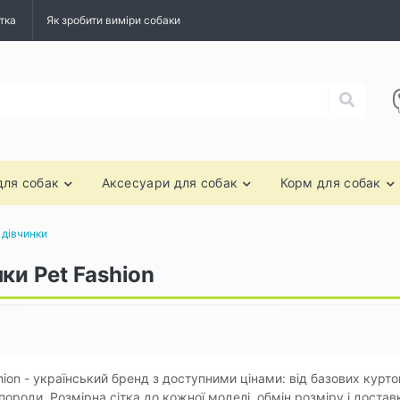
тка
Як зробити виміри собаки
для собак
Аксесуари для собак
Корм для собак
 дівчинки
ки Pet Fashion
hion - український бренд з доступними цінами: від базових курто
 породи. Розмірна сітка до кожної моделі, обмін розміру і достав