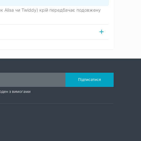
як Alisa чи Twiddy) крій передбачає подовжену
Підписатися
годен з вимогами