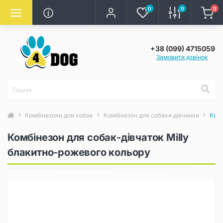
0
0
0
+38 (099) 4715059
Замовити дзвінок
Комбінезони для собак
Комбінезон для собаки дівчинки
Комб
Комбінезон для собак-дівчаток Milly
блакитно-рожевого кольору