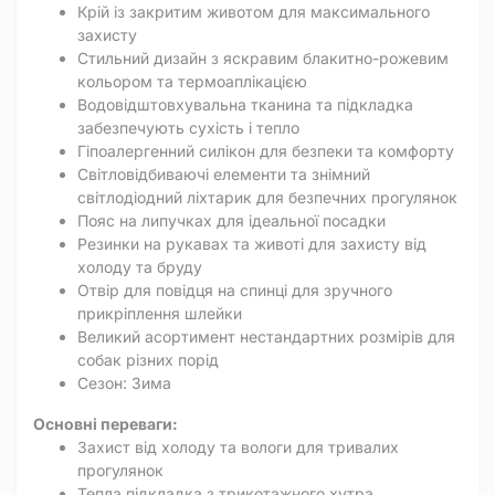
Крій із закритим животом для максимального
захисту
Стильний дизайн з яскравим блакитно-рожевим
кольором та термоаплікацією
Водовідштовхувальна тканина та підкладка
забезпечують сухість і тепло
Гіпоалергенний силікон для безпеки та комфорту
Світловідбиваючі елементи та знімний
світлодіодний ліхтарик для безпечних прогулянок
Пояс на липучках для ідеальної посадки
Резинки на рукавах та животі для захисту від
холоду та бруду
Отвір для повідця на спинці для зручного
прикріплення шлейки
Великий асортимент нестандартних розмірів для
собак різних порід
Сезон: Зима
Основні переваги:
Захист від холоду та вологи для тривалих
прогулянок
Тепла підкладка з трикотажного хутра