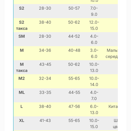
10.0
S2
28-30
50-57
7.0-
9.0
S2
38-40
50-62
12.0-
такса
15.0
SM
28-30
44-52
4.0-
Пін
6.0
M
34-36
40-48
3.0-
Мальтезе, ш
6.0
середніх пор
M
43-45
50-62
10.0-
такса
13.0
M2
32-34
55-65
10.0-
14.0
ML
33-35
44-55
4.0-
7.0
L
38-40
47-56
6.0-
Китайська 
13.0
XL
41-43
55-65
10.0-
Шнауцер,
15.0
цвергшна