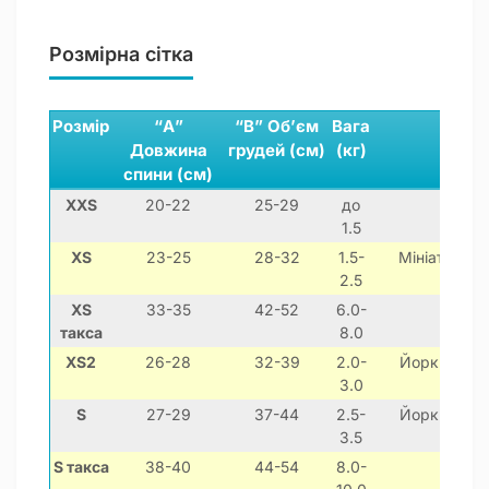
Розмірна сітка
Розмір
“А”
“В” Об’єм
Вага
Довжина
грудей (см)
(кг)
спини (см)
XXS
20-22
25-29
до
1.5
XS
23-25
28-32
1.5-
Мініатюрний
2.5
XS
33-35
42-52
6.0-
такса
8.0
XS2
26-28
32-39
2.0-
Йоркширськи
3.0
тер'єр
S
27-29
37-44
2.5-
Йоркширськи
3.5
тер'єр
S такса
38-40
44-54
8.0-