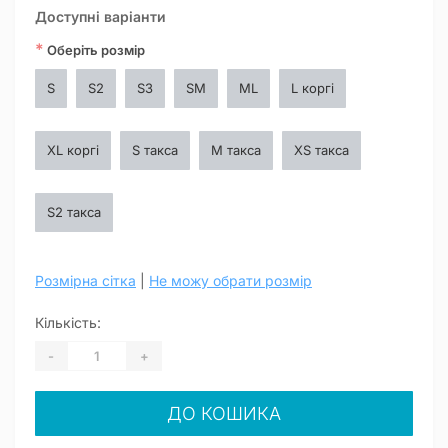
Доступні варіанти
*
Оберіть розмір
S
S2
S3
SM
ML
L коргі
XL коргі
S такса
M такса
XS такса
S2 такса
Розмірна сітка
|
Не можу обрати розмір
Кількість:
-
+
ДО КОШИКА