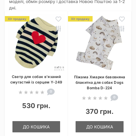
моделі, обмін розміру і доставка Новою Поштою за 1-2
дні.
Хіт продажу
Хіт продажу
Светр для собак в’язаний
Піжама Хмарки бавовняна
смугастий із серцем Y-249
блакитна для собак Dogs
Bomba D-224
0
0
530 грн.
370 грн.
ДО КОШИКА
ДО КОШИКА