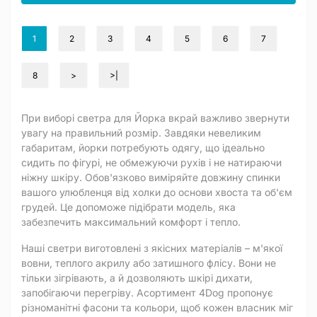
1
2
3
4
5
6
7
8
>
>|
При виборі светра для Йорка вкрай важливо звернути
увагу на правильний розмір. Завдяки невеликим
габаритам, йорки потребують одягу, що ідеально
сидить по фігурі, не обмежуючи рухів і не натираючи
ніжну шкіру. Обов'язково виміряйте довжину спинки
вашого улюбленця від холки до основи хвоста та об'єм
грудей. Це допоможе підібрати модель, яка
забезпечить максимальний комфорт і тепло.
Наші светри виготовлені з якісних матеріалів – м'якої
вовни, теплого акрилу або затишного флісу. Вони не
тільки зігрівають, а й дозволяють шкірі дихати,
запобігаючи перегріву. Асортимент 4Dog пропонує
різноманітні фасони та кольори, щоб кожен власник міг