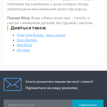
утеплення під комбінезон у дуже холодну погоду,
забезпечуючи максимальний захист від морозу.
Порада 4Dog:
Якщо собака гризе одяг - почніть зі
светра з мінімумом деталей: без ґудзиків і зав'язок.
Дивіться також
Одяг для Йорка - весь розділ
Dogs Bomba
WAUDOG
AiryVest
Хочете дізнаватися першим про акції і знижки?
Підпишіться на нашу розсилку
Підписатися