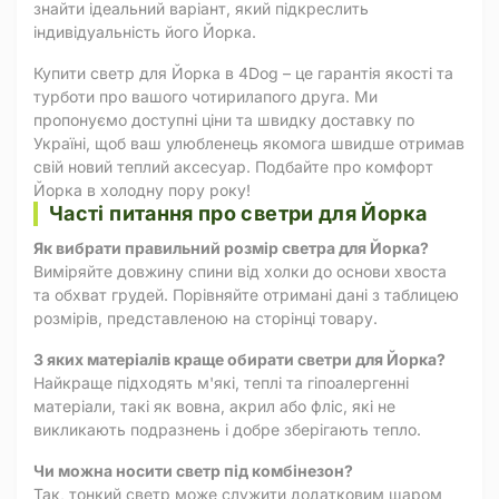
знайти ідеальний варіант, який підкреслить
індивідуальність його Йорка.
Купити светр для Йорка в 4Dog – це гарантія якості та
турботи про вашого чотирилапого друга. Ми
пропонуємо доступні ціни та швидку доставку по
Україні, щоб ваш улюбленець якомога швидше отримав
свій новий теплий аксесуар. Подбайте про комфорт
Йорка в холодну пору року!
Часті питання про светри для Йорка
Як вибрати правильний розмір светра для Йорка?
Виміряйте довжину спини від холки до основи хвоста
та обхват грудей. Порівняйте отримані дані з таблицею
розмірів, представленою на сторінці товару.
З яких матеріалів краще обирати светри для Йорка?
Найкраще підходять м'які, теплі та гіпоалергенні
матеріали, такі як вовна, акрил або фліс, які не
викликають подразнень і добре зберігають тепло.
Чи можна носити светр під комбінезон?
Так, тонкий светр може служити додатковим шаром