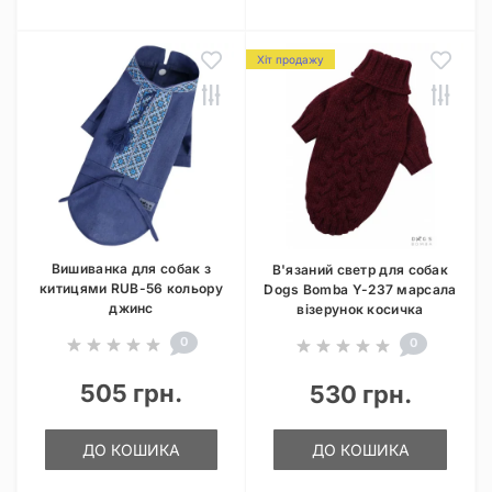
Хіт продажу
Вишиванка для собак з
В'язаний светр для собак
китицями RUB-56 кольору
Dogs Bomba Y-237 марсала
джинс
візерунок косичка
0
0
505 грн.
530 грн.
ДО КОШИКА
ДО КОШИКА