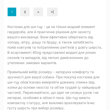
1
2
>
>|
Костюми для ши-тцу - це не тільки модний елемент
гардероба, але й практичне рішення для захисту
вашого вихованця. Вони ефективно оберігають від
холоду, вітру, дощу та бруду, а також запобігають
появі ковтунів та потраплянню реп'яхів у довгу шерсть.
В асортименті 4Dog представлені моделі для різних
сезонів та випадків, від легких демісезонних до
утеплених зимових варіантів.
Правильний вибір розміру - запорука комфорту та
зручності для вашої собаки. При покупці костюма для
ши-тцу обов'язково виміряйте довжину спинки (від
холки до основи хвоста) та об'єм грудей (у найширшій
частині). Переконайтеся, що одяг не сковує рухів і не
натирає, особливо в області пахв. Ши-тцу мають
компактну статуру, але важливо враховувати їхню
густу шерсть при виборі розміру.