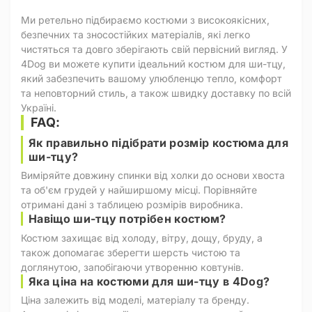
Ми ретельно підбираємо костюми з високоякісних,
безпечних та зносостійких матеріалів, які легко
чистяться та довго зберігають свій первісний вигляд. У
4Dog ви можете купити ідеальний костюм для ши-тцу,
який забезпечить вашому улюбленцю тепло, комфорт
та неповторний стиль, а також швидку доставку по всій
Україні.
FAQ:
Як правильно підібрати розмір костюма для
ши-тцу?
Виміряйте довжину спинки від холки до основи хвоста
та об'єм грудей у найширшому місці. Порівняйте
отримані дані з таблицею розмірів виробника.
Навіщо ши-тцу потрібен костюм?
Костюм захищає від холоду, вітру, дощу, бруду, а
також допомагає зберегти шерсть чистою та
доглянутою, запобігаючи утворенню ковтунів.
Яка ціна на костюми для ши-тцу в 4Dog?
Ціна залежить від моделі, матеріалу та бренду.