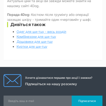
Актуальні ціни та акції ви завжди можете знайти на
нашому сайті 4Dog.
Порада 4Dog:
Костюм після грумінгу або операції
захищає шкіру - тримайте один «черговий» у шафі.
Дивіться також
Одяг для ши-тцу - весь розділ
Комбінезони для ши-тцу
Дощовики для ши-тцу
Куртки для ши-тцу
Хочете дізнаватися першим про акції і знижки?
Підпишіться на нашу розсилку
Підписатися