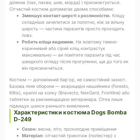
ділянок (пах, пахви, шия, морда) і присмоктується.
Сітчастий костюм допомагає двома способами:
Зменшує контакт шерсті з рослинністю.
Кліщу
складніше зачепитися за полотно, ніж за вільну
шерсть — частина паразитів просто проходить
повз.
Робить кліща видимим.
На жовтому темно-
коричневий або сірий кліщ контрастує
максимально — ви помітите паразита під час
швидкого огляду після прогулянки, ще до того як
він присмокчеться.
Костюм — допоміжний бар'єр, не самостійний захист.
Базова лінія оборони — акарицидні нашийники (Foresto,
Kiltix), краплі на холку (Bravecto, NexGard, Frontline) або
таблетки за рекомендацією ветеринара. Сітка лише
підвищує шанси раннього виявлення.
Характеристики костюма Dogs Bomba
D-249
Сезон:
весна, літо, прохолодне приміщення
Матеріал:
сітчастий трикотаж (поліестер) з