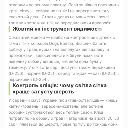
отворами по всьому полотну. Повітря вільно проходить
крізь сітку — собака не пітніє і не перегрівається у
спекотний день. Стретч-довяз на манжетах і поясі
тримає костюм на тілі, не передавлюючи кровообіг.
Жовтий як інструмент видимості
Соковитий жовтий — найбільш контрастний відтінок з
гами літніх кольорів Dogs Bomba. Власник бачить
собаку у траві, кущах і на велолугах ще здалеку, а
проїжджаючі велосипедисти й бігуни помічають
невелику собаку швидше, ніж якби вона була у
темному. У сітчастій серії доступні також персиковий
(D-250) і чорний (D-251); серед тай-дай — хакі (D-253) і
персиковий (D-254).
Контроль кліщів: чому світла сітка
краще за густу шерсть
У середній смузі України пік активності кліщів — кінець
квітня-травень і вересень-жовтень, але активні
особини зустрічаються весь теплий сезон. Кліщ
потрапляє на собаку з трав і чагарників на висоті 20-50
см: чіпляється до шерсті, повзе по тілу до тонкошкірих