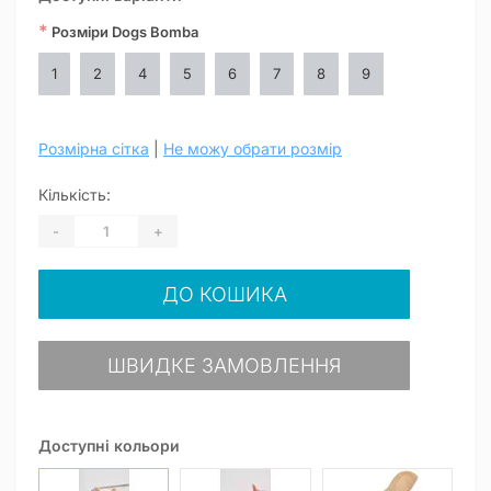
*
Розміри Dogs Bomba
1
2
4
5
6
7
8
9
Розмірна сітка
|
Не можу обрати розмір
Кількість:
-
+
ДО КОШИКА
ШВИДКЕ ЗАМОВЛЕННЯ
Доступні кольори