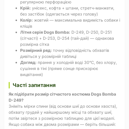
регулярною перфорацією
Крій:
унісекс, кофта + штани, стретч-манжети,
без застібок (одягається через голову)
Колір:
жовтий — максимальна видимість собаки і
кліщів
Літня серія Dogs Bomba:
D-249, D-250, D-251
(сітчасті) + D-253, D-254 (тай-дай) — однакова
розмірна сітка
Розмірний ряд:
точну відповідність обхватів
дивіться у розмірній таблиці
Догляд:
прання у холодній воді 30°C, без хлору,
сушіння в тіні (пряме сонце прискорює
вицвітання)
Часті запитання
Як підібрати розмір сітчастого костюма Dogs Bomba
D-249?
Зніміть мірки спини (від основи шиї до основи хвоста),
обхвату грудей у найширшому місці та обхвату шиї,
потім звіртеся з розмірною таблицею для цієї моделі.
Якщо собака між двома розмірами — беріть більший: