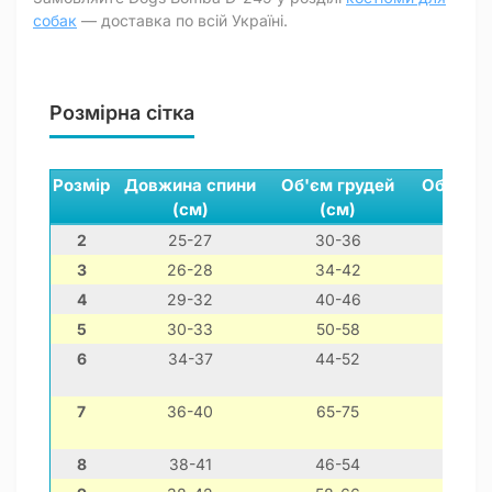
собак
— доставка по всій Україні.
Розмірна сітка
Розмір
Довжина спини
Об'єм грудей
Обхват 
(см)
(см)
(см)
2
25-27
30-36
16-26
3
26-28
34-42
20-30
4
29-32
40-46
22-32
5
30-33
50-58
30-40
6
34-37
44-52
26-36
7
36-40
65-75
37-47
8
38-41
46-54
22-32