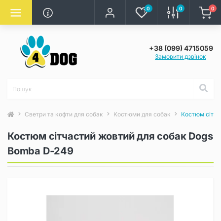
0
0
0
+38 (099) 4715059
Замовити дзвінок
Светри та кофти для собак
Костюми для собак
Костюм сітча
Костюм сітчастий жовтий для собак Dogs
Bomba D-249