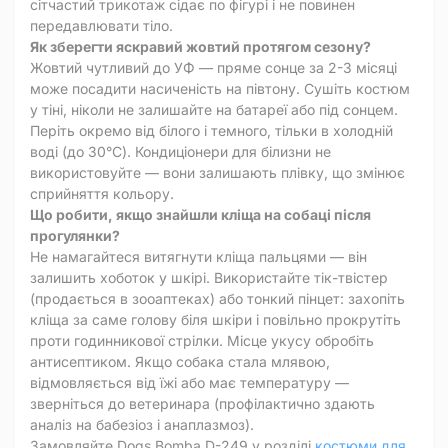
сітчастий трикотаж сідає по фігурі і не повинен
передавлювати тіло.
Як зберегти яскравий жовтий протягом сезону?
Жовтий чутливий до УФ — пряме сонце за 2-3 місяці
може посадити насиченість на півтону. Сушіть костюм
у тіні, ніколи не залишайте на батареї або під сонцем.
Періть окремо від білого і темного, тільки в холодній
воді (до 30°C). Кондиціонери для білизни не
використовуйте — вони залишають плівку, що змінює
сприйняття кольору.
Що робити, якщо знайшли кліща на собаці після
прогулянки?
Не намагайтеся витягнути кліща пальцями — він
залишить хоботок у шкірі. Використайте тік-твістер
(продається в зооаптеках) або тонкий пінцет: захопіть
кліща за саме голову біля шкіри і повільно прокрутіть
проти годинникової стрілки. Місце укусу обробіть
антисептиком. Якщо собака стала млявою,
відмовляється від їжі або має температуру —
зверніться до ветеринара (профілактично здають
аналіз на бабезіоз і анаплазмоз).
Замовляйте Dogs Bomba D-249 у розділі
костюми для