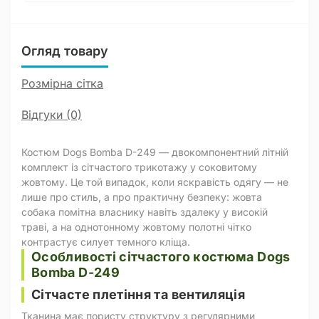
Огляд товару
Розмірна сітка
Відгуки (0)
Костюм Dogs Bomba D-249 — двокомпонентний літній
комплект із сітчастого трикотажу у соковитому
жовтому. Це той випадок, коли яскравість одягу — не
лише про стиль, а про практичну безпеку: жовта
собака помітна власнику навіть здалеку у високій
траві, а на однотонному жовтому полотні чітко
контрастує силует темного кліща.
Особливості сітчастого костюма Dogs
Bomba D-249
Сітчасте плетіння та вентиляція
Тканина має пористу структуру з регулярними