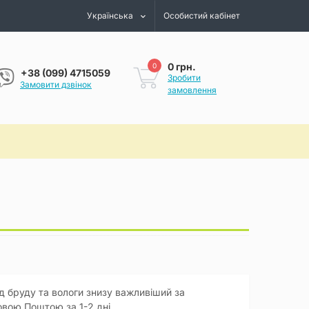
Українська
Особистий кабінет
0 грн.
0
+38 (099) 4715059
Зробити
Замовити дзвінок
замовлення
ід бруду та вологи знизу важливіший за
овою Поштою за 1-2 дні.