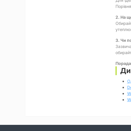
Для іде
Порівня
2. На щ
Обирайт
утеплюв
3. Чи п
Зазвича
обирайт
Порада
Ди
О
D
W
W