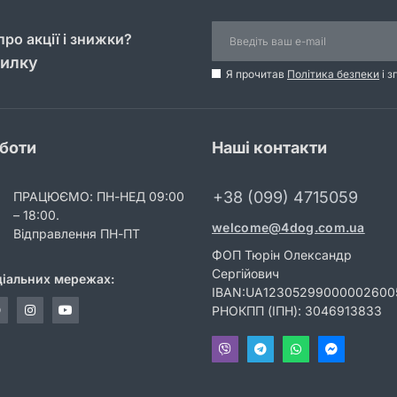
ро акції і знижки?
силку
Я прочитав
Політика безпеки
і з
оботи
Наші контакти
+38 (099) 4715059
ПРАЦЮЄМО: ПН-НЕД 09:00
– 18:00.
welcome@4dog.com.ua
Відправлення ПН-ПТ
ФОП Тюрін Олександр
Сергійович
ціальних мережах:
IBAN:UA12305299000002600
РНОКПП (ІПН): 3046913833