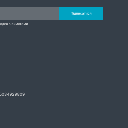
Підписатися
годен з вимогами
5034929809