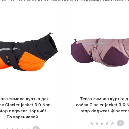
епла зимова куртка для
Тепла зимова куртка д
ак Glacier jacket 3.0 Non-
собак Glacier jacket 3.0 
stop dogwear Чорний/
stop dogwear Фіолето
Помаранчевий
0
0