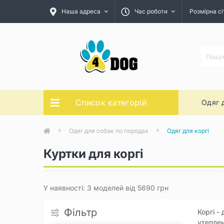
Наша адреса
Час роботи
Розмірна сі
Список категорій
Одяг 
Одяг для собак по породах
Одяг для коргі
Куртки для коргі
У наявності: 3 моделей від 5690 грн
Фільтр
Коргі -
утеплен