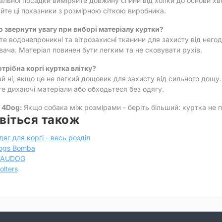
альної посадки виміряйте довжину спини від холки до основи хво
йте ці показники з розмірною сіткою виробника.
о звернути увагу при виборі матеріалу куртки?
е водонепроникні та вітрозахисні тканини для захисту від него
ача. Матеріал повинен бути легким та не сковувати рухів.
отрібна коргі куртка влітку?
й ні, якщо це не легкий дощовик для захисту від сильного дощу.
е дихаючі матеріали або обходьтеся без одягу.
 4Dog:
Якщо собака між розмірами - беріть більший: куртка не 
віться також
дяг для коргі - весь розділ
ogs Bomba
AUDOG
olters