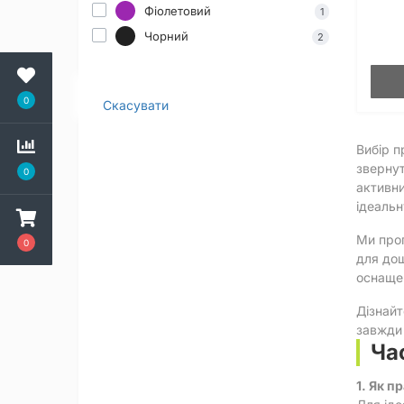
Фіолетовий
1
Чорний
2
0
Скасувати
Вибір п
звернут
0
активни
ідеальн
Ми проп
0
для дощ
оснащен
Дізнай
завжди 
Ча
1. Як п