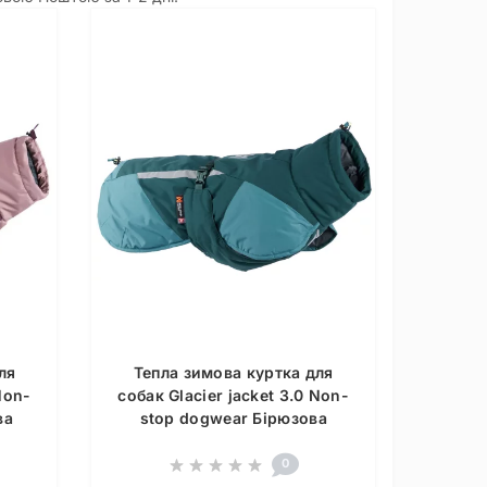
ля
Тепла зимова куртка для
Non-
собак Glacier jacket 3.0 Non-
ва
stop dogwear Бірюзова
0