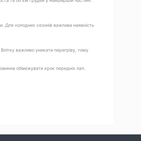
ста та об'єм грудей у найширшій частині.
ди. Для холодних сезонів важлива наявність
 Влітку важливо уникати перегріву, тому
повинна обмежувати крок передніх лап.