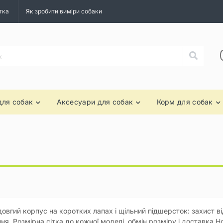
тка
Як зробити виміри собаки
для собак
Аксесуари для собак
Корм для собак
 довгий корпус на коротких лапах і щільний підшерсток: захист в
ня. Розмірна сітка до кожної моделі, обмін розміру і доставка Н