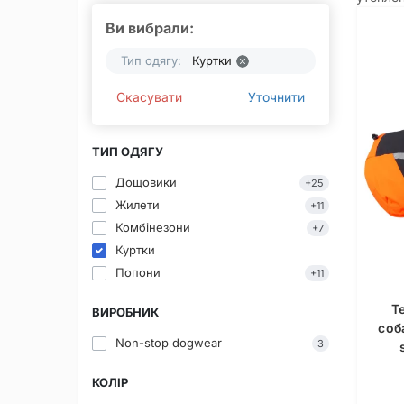
Ви вибрали:
Тип одягу:
Куртки
Скасувати
Уточнити
ТИП ОДЯГУ
Дощовики
+25
Жилети
+11
Комбінезони
+7
Куртки
Попони
+11
Т
ВИРОБНИК
соб
Non-stop dogwear
3
КОЛІР