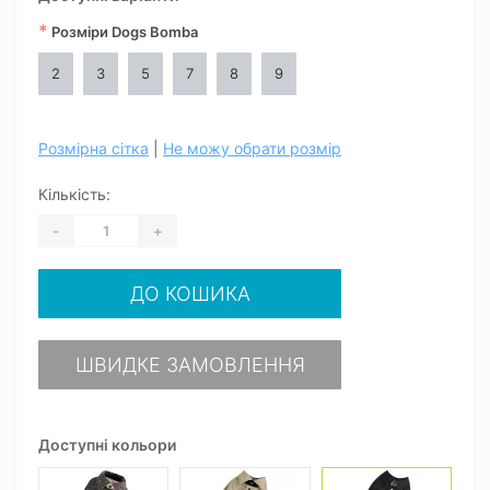
*
Розміри Dogs Bomba
2
3
5
7
8
9
Розмірна сітка
|
Не можу обрати розмір
Кількість:
-
+
ДО КОШИКА
ШВИДКЕ ЗАМОВЛЕННЯ
Доступні кольори