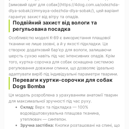
[зимовий одяг для собак](https://4dog.com.ua/odezhda-
dlya-sobak/zimnyaya-odezhda-dlya-sobak/), цей варіант
гарантує захист від вітру та опадів.
Подвійний захист від вологи та
регульована посадка
Особливістю моделі K-89 є використання плащової
тканини не лише ззовні, а й у якості підкладки. Це
створює додатковий бар'єр для вологи, залишаючи
шерсть сухою навіть під час інтенсивних опадів. Крім
того, куртка-сорочка для собак оснащена системою
регулювання довжини спинки, що дозволяє ідеально
адаптувати виріб під індивідуальні параметри тварини.
Переваги куртки-сорочки для собак
Dogs Bomba
Ця модель розроблена з урахуванням анатомії тварин
для максимальної зручності під час руху.
Склад:
Верх та підкладка — 100%
водовідштовхувальна плащова тканина,
утеплювач — синтепон.
Зручна застібка:
Кнопки розташовані на спині, що