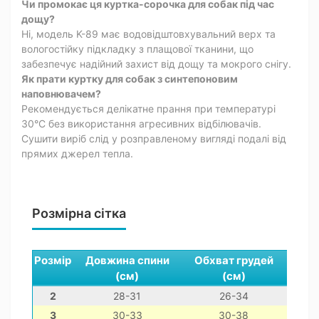
Чи промокає ця куртка-сорочка для собак під час
дощу?
Ні, модель K-89 має водовідштовхувальний верх та
вологостійку підкладку з плащової тканини, що
забезпечує надійний захист від дощу та мокрого снігу.
Як прати куртку для собак з синтепоновим
наповнювачем?
Рекомендується делікатне прання при температурі
30°C без використання агресивних відбілювачів.
Сушити виріб слід у розправленому вигляді подалі від
прямих джерел тепла.
Розмірна сітка
Розмір
Довжина спини
Обхват грудей
Обх
(см)
(см)
2
28-31
26-34
3
30-33
30-38