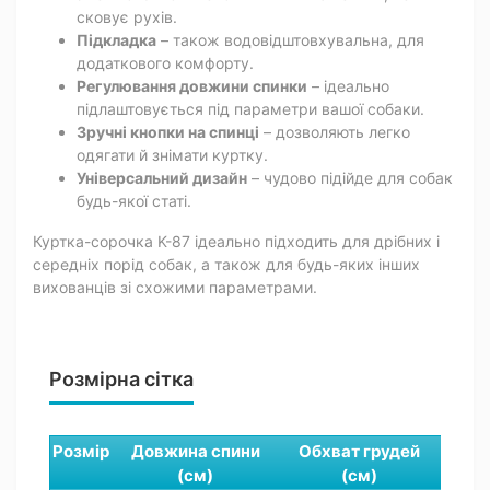
сковує рухів.
Підкладка
– також водовідштовхувальна, для
додаткового комфорту.
Регулювання довжини спинки
– ідеально
підлаштовується під параметри вашої собаки.
Зручні кнопки на спинці
– дозволяють легко
одягати й знімати куртку.
Універсальний дизайн
– чудово підійде для собак
будь-якої статі.
Куртка-сорочка K-87 ідеально підходить для дрібних і
середніх порід собак, а також для будь-яких інших
вихованців зі схожими параметрами.
Розмірна сітка
Розмір
Довжина спини
Обхват грудей
Обх
(см)
(см)