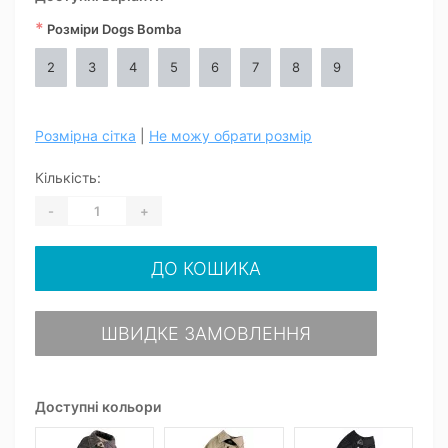
*
Розміри Dogs Bomba
2
3
4
5
6
7
8
9
Розмірна сітка
|
Не можу обрати розмір
Кількість:
-
+
ДО КОШИКА
ШВИДКЕ ЗАМОВЛЕННЯ
Доступні кольори