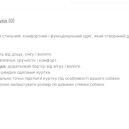
уки (0)
е стильний, комфортний і функціональний одяг, який створений 
ь від дощу, снігу і вологи.
езпечує зручність і комфорт.
ка:
додатковий бар'єр від вітру і вологи.
 швидке одягання куртки.
ьно точно підігнати куртку під особливості вашого собаки.
очно налаштувати розмір по довжині спинки собаки.