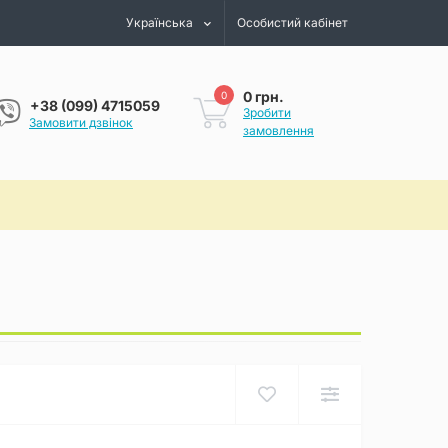
Українська
Особистий кабінет
0 грн.
0
+38 (099) 4715059
Зробити
Замовити дзвінок
замовлення