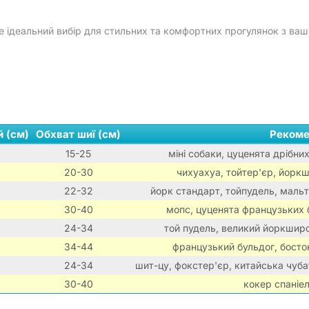
це ідеальний вибір для стильних та комфортних прогулянок з ва
й (см)
Обхват шиї (см)
Рекоме
15-25
міні собаки, цуценята дрібних
20-30
чихуахуа, тойтер'єр, йоркш
22-32
йорк стандарт, тойпудель, мальті
30-40
мопс, цуценята французьких 
24-34
той пудель, великий йоркширс
34-44
французький бульдог, босто
24-34
шит-цу, фокстер'єр, китайська чуба
30-40
кокер спаніел