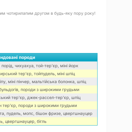
шим чотирилапим другом в будь-яку пору року!
ндовані породи
 порід, чихуахуа, той-тер'єр, міні йорк
ирський тер'єр, тойпудель, міні шпіц
пу, міні пінчер, мальтійська болонка, шпіц
бульдогів, породи з широкими грудьми
ький тер'єр, джек-рассел-тер'єр, шпіц
н тер'єр, породи з широкими грудьми
та, пудель, мопс, бішон фризе, цвергшнауцер
ь, цвергшнауцер, бігль