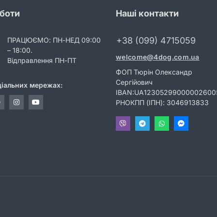
оботи
Наші контакти
+38 (099) 4715059
ПРАЦЮЄМО: ПН-НЕД 09:00
– 18:00.
welcome@4dog.com.ua
Відправлення ПН-ПТ
ФОП Тюрін Олександр
Сергійович
ціальних мережах:
IBAN:UA12305299000002600
РНОКПП (ІПН): 3046913833