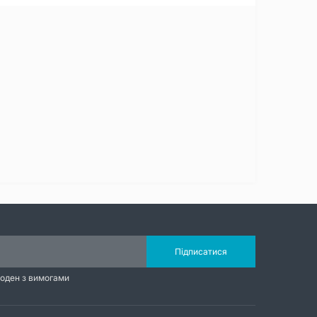
Підписатися
годен з вимогами