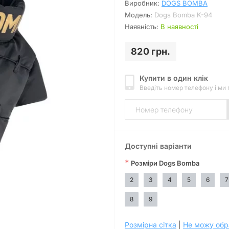
Виробник:
DOGS BOMBA
Модель:
Dogs Bomba K-94
Наявність:
В наявності
820 грн.
Купити в один клік
Введіть номер телефону і ми
Доступні варіанти
*
Розміри Dogs Bomba
2
3
4
5
6
7
8
9
Розмірна сітка
|
Не можу обр