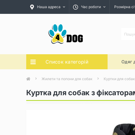
Наша адреса
Час роботи
Розмірна сі
Список категорій
Одяг 
Жилети та попони для собак
Куртки для собак
Куртка для собак з фіксатор