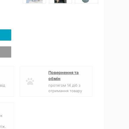
Повернення та
обмін
від
протягом 14 діб з
отримання товару
ок
іж.