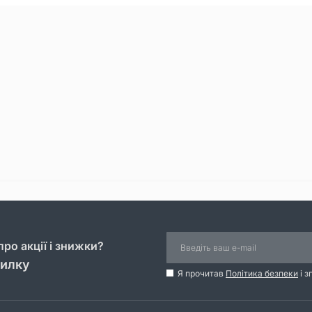
ро акції і знижки?
силку
Я прочитав
Політика безпеки
і з