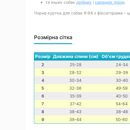
та інших собак
дрібних
і
середніх порід
.
Чорна куртка для собак K-94 з фіксаторами – 
Розмірна сітка
Розмір
Довжина спини (см)
Об'єм груде
2
25-28
24-34
3
28-32
29-39
4
30-34
30-40
5
32-36
49-59
6
35-39
40-50
7
37-42
54-64
8
38-43
38-48
9
39-44
50-60