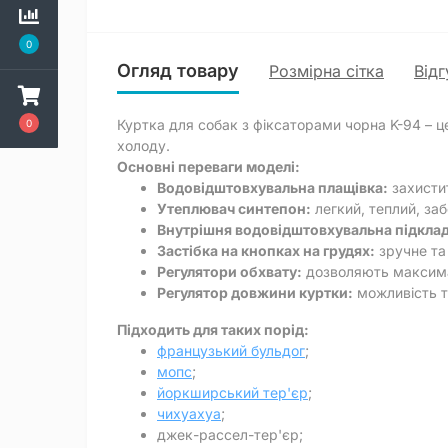
0
Огляд товару
Розмірна сітка
Відг
Куртка для собак з фіксаторами чорна K-94 – ц
0
холоду.
Основні переваги моделі:
Водовідштовхувальна плащівка:
захистит
Утеплювач синтепон:
легкий, теплий, заб
Внутрішня водовідштовхувальна підклад
Застібка на кнопках на грудях:
зручне та
Регулятори обхвату:
дозволяють максимал
Регулятор довжини куртки:
можливість т
Підходить для таких порід:
французький бульдог
;
мопс
;
йоркширський тер'єр
;
чихуахуа
;
джек-рассел-тер'єр;