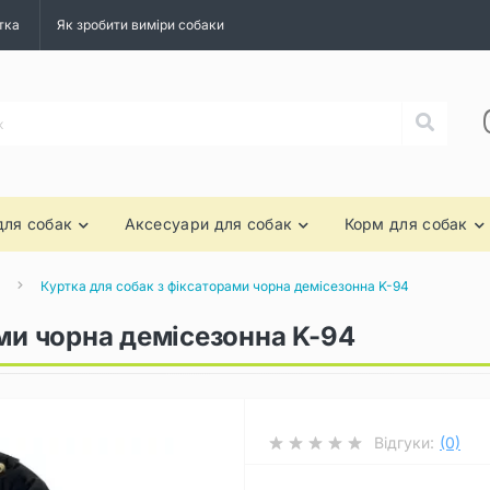
тка
Як зробити виміри собаки
для собак
Аксесуари для собак
Корм для собак
Куртка для собак з фіксаторами чорна демісезонна K-94
ами чорна демісезонна K-94
Відгуки:
(0)