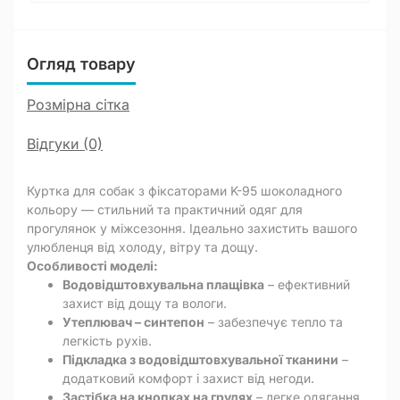
Огляд товару
Розмірна сітка
Відгуки (0)
Куртка для собак з фіксаторами K-95 шоколадного
кольору — стильний та практичний одяг для
прогулянок у міжсезоння. Ідеально захистить вашого
улюбленця від холоду, вітру та дощу.
Особливості моделі:
Водовідштовхувальна плащівка
– ефективний
захист від дощу та вологи.
Утеплювач – синтепон
– забезпечує тепло та
легкість рухів.
Підкладка з водовідштовхувальної тканини
–
додатковий комфорт і захист від негоди.
Застібка на кнопках на грудях
– легке одягання