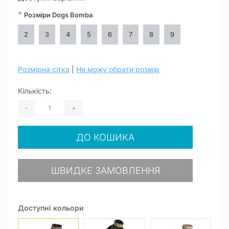
*
Розміри Dogs Bomba
2
3
4
5
6
7
8
9
Розмірна сітка
|
Не можу обрати розмір
Кількість:
-
+
ДО КОШИКА
ШВИДКЕ ЗАМОВЛЕННЯ
Доступні кольори