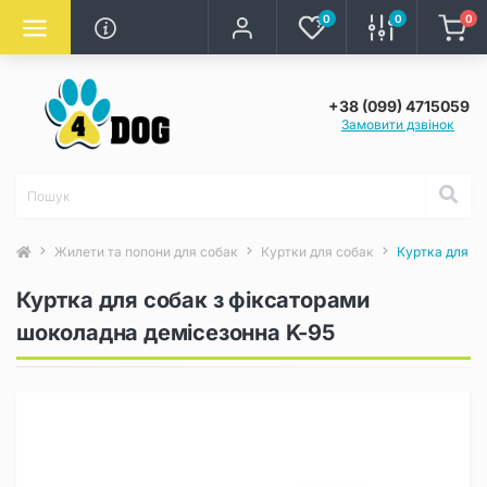
0
0
0
+38 (099) 4715059
Замовити дзвінок
Жилети та попони для собак
Куртки для собак
Куртка для с
Куртка для собак з фіксаторами
шоколадна демісезонна K-95