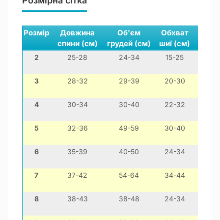
Розмірна сітка
Розмір
Довжина
Об'єм
Обхват
спини (см)
грудей (см)
шиї (см)
2
25-28
24-34
15-25
міні
3
28-32
29-39
20-30
чихуа
4
30-34
30-40
22-32
йо
5
32-36
49-59
30-40
мо
6
35-39
40-50
24-34
той
7
37-42
54-64
34-44
ф
8
38-43
38-48
24-34
шит-