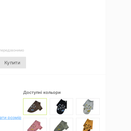
 передзвонимо
Купити
Доступні кольори
ати розмір
Диви