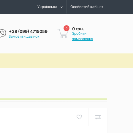
Українська
Особистий кабінет
0 грн.
0
+38 (099) 4715059
Зробити
Замовити дзвінок
замовлення