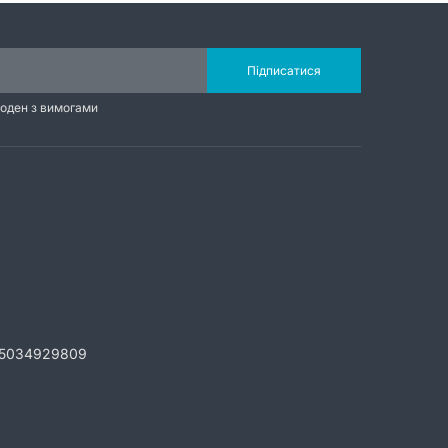
Підписатися
годен з вимогами
5034929809