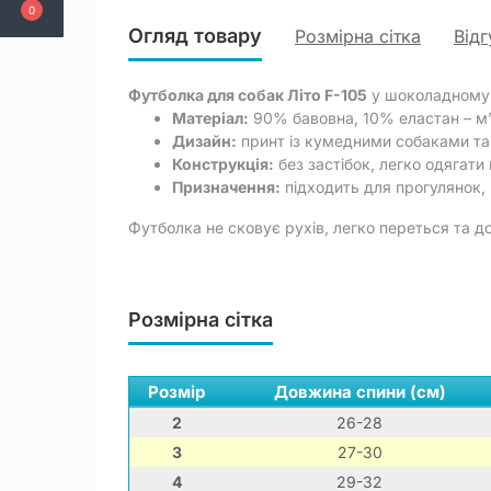
0
Огляд товару
Розмірна сітка
Відг
Футболка для собак Літо F-105
у шоколадному к
Матеріал:
90% бавовна, 10% еластан – м’
Дизайн:
принт із кумедними собаками т
Конструкція:
без застібок, легко одягати 
Призначення:
підходить для прогулянок, 
Футболка не сковує рухів, легко переться та до
Розмірна сітка
Розмір
Довжина спини (см)
2
26-28
3
27-30
4
29-32