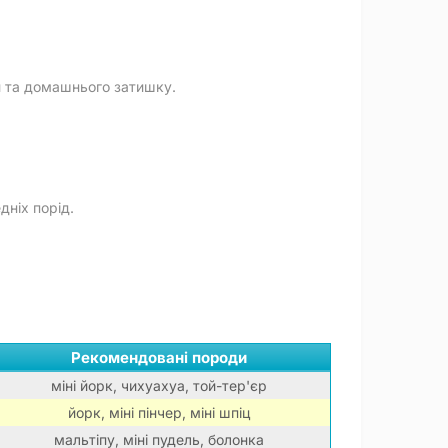
и та домашнього затишку.
дніх порід.
Рекомендовані породи
міні йорк, чихуахуа, той-тер'єр
йорк, міні пінчер, міні шпіц
мальтіпу, міні пудель, болонка