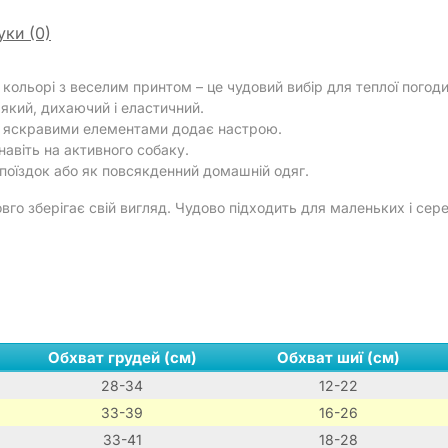
уки (0)
ольорі з веселим принтом – це чудовий вибір для теплої погод
який, дихаючий і еластичний.
а яскравими елементами додає настрою.
навіть на активного собаку.
поїздок або як повсякденний домашній одяг.
вго зберігає свій вигляд. Чудово підходить для маленьких і сере
Обхват грудей (см)
Обхват шиї (см)
28-34
12-22
33-39
16-26
33-41
18-28