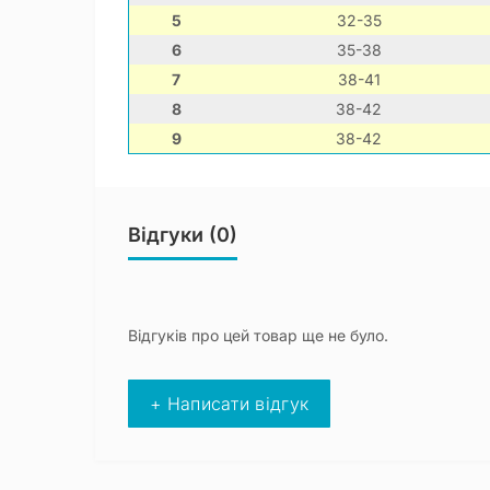
5
32-35
6
35-38
7
38-41
8
38-42
9
38-42
Відгуки (0)
Відгуків про цей товар ще не було.
+ Написати відгук