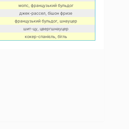
мопс, французький бульдог
джек-рассел, бішон фризе
французький бульдог, шнауцер
шит-цу, цвергшнауцер
кокер-спанієль, бігль