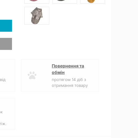
Повернення та
обмін
від
протягом 14 діб з
отримання товару
ок
іж.