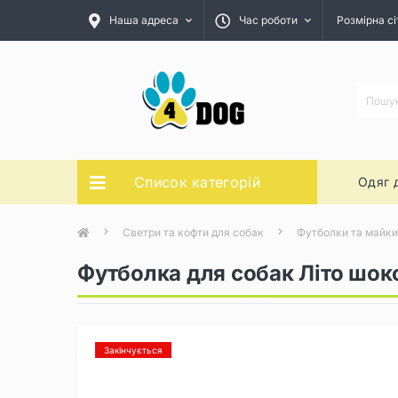
Наша адреса
Час роботи
Розмірна сі
Список категорій
Одяг 
Светри та кофти для собак
Футболки та майки
Футболка для собак Літо шок
Закінчується