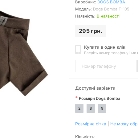
Виробник:
DOGS BOMBA
Модель:
Dogs Bomba F-105
Наявність:
В наявності
295 грн.
Купити в один клік
Введіть номер телефону і ми
Доступні варіанти
*
Розміри Dogs Bomba
2
8
9
Розмірна сітка
|
Не можу обр
Дивитись відео
Кількість: