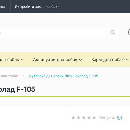
тка
Як зробити виміри собаки
для собак
Аксесуари для собак
Корм для собак
 для собак
Футболка для собак Літо шоколад F-105
олад F-105
Відгуки:
(0)