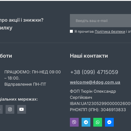
ро акції і знижки?
силку
Я прочитав
Політика безпеки
і з
оботи
Наші контакти
+38 (099) 4715059
ПРАЦЮЄМО: ПН-НЕД 09:00
– 18:00.
welcome@4dog.com.ua
Відправлення ПН-ПТ
ФОП Тюрін Олександр
Сергійович
ціальних мережах:
IBAN:UA12305299000002600
РНОКПП (ІПН): 3046913833