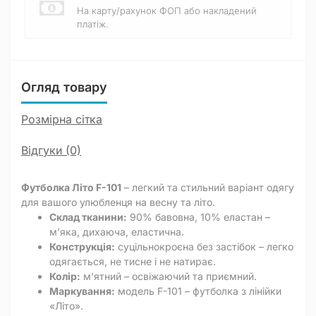
На карту/рахунок ФОП або накладений
платіж.
Огляд товару
Розмірна сітка
Відгуки (0)
Футболка Літо F-101
– легкий та стильний варіант одягу
для вашого улюбленця на весну та літо.
Склад тканини:
90% бавовна, 10% еластан –
м’яка, дихаюча, еластична.
Конструкція:
суцільнокроєна без застібок – легко
одягається, не тисне і не натирає.
Колір:
м’ятний – освіжаючий та приємний.
Маркування:
модель F-101 – футболка з лінійки
«Літо».