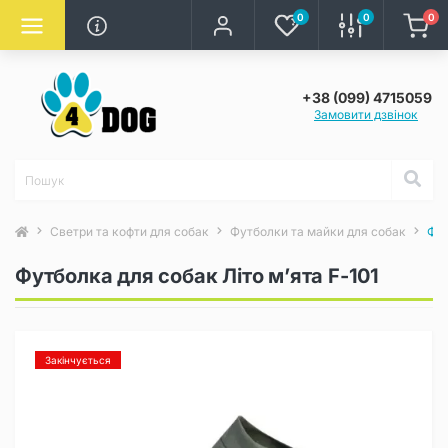
0
0
0
+38 (099) 4715059
Замовити дзвінок
Светри та кофти для собак
Футболки та майки для собак
Фут
Футболка для собак Літо м’ята F-101
Закінчується