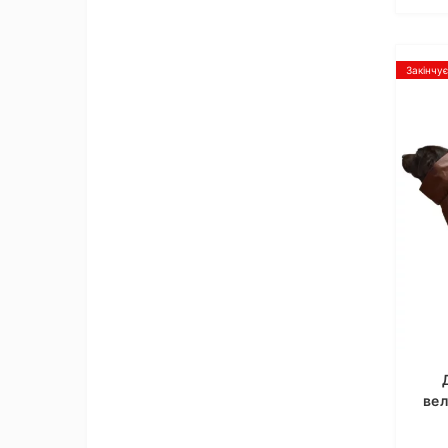
Закінчу
вел