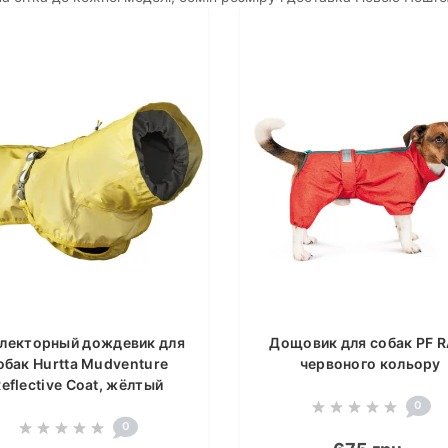
лекторный дождевик для
Дощовик для собак PF R
обак Hurtta Mudventure
червоного кольору
eflective Coat, жёлтый
0
0