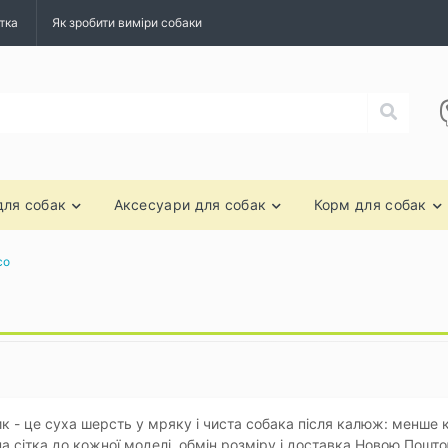
тка
Як зробити виміри собаки
для собак
Аксесуари для собак
Корм для собак
со
 - це суха шерсть у мряку і чиста собака після калюж: менше 
а сітка до кожної моделі, обмін розміру і доставка Новою Поштою