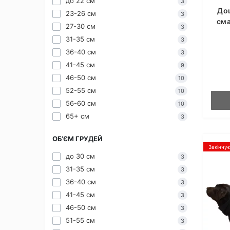
до 22 см
3
До
23-26 см
3
сма
27-30 см
3
31-35 см
3
36-40 см
3
41-45 см
9
46-50 см
10
52-55 см
10
56-60 см
10
65+ см
3
ОБ’ЄМ ГРУДЕЙ
Закінчу
до 30 см
3
31-35 см
3
36-40 см
3
41-45 см
3
46-50 см
3
51-55 см
3