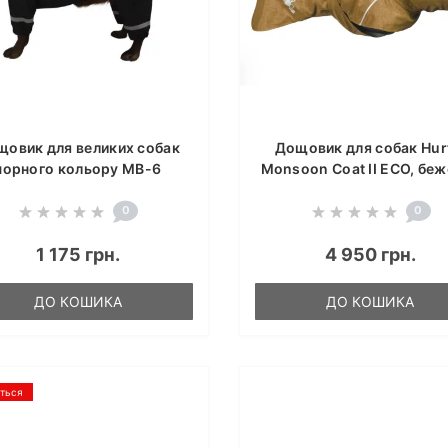
щовик для великих собак
Дощовик для собак Hur
чорного кольору MB-6
Monsoon Coat II ECO, бе
0
0
1 175 грн.
4 950 грн.
ДО КОШИКА
ДО КОШИКА
ється