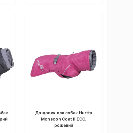
обак
Дощовик для собак Hurtta
ірий
Monsoon Coat II ECO,
рожевий