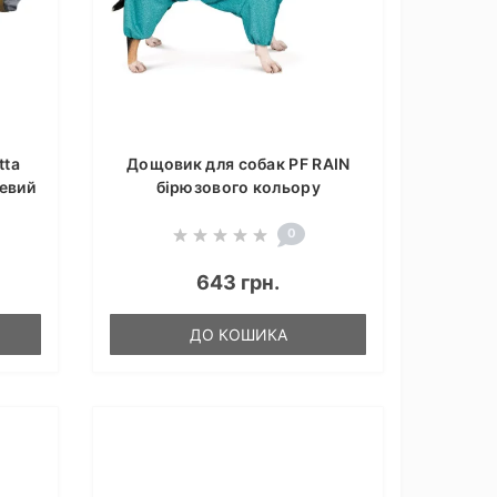
tta
Дощовик для собак PF RAIN
жевий
бірюзового кольору
0
643 грн.
ДО КОШИКА