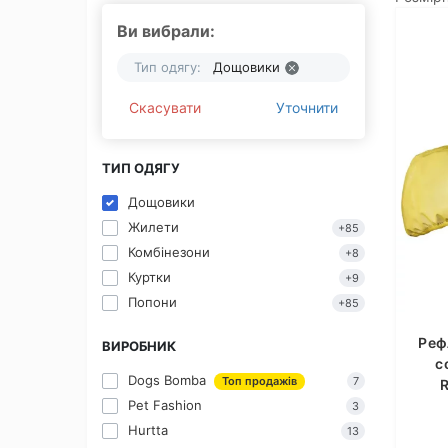
Ви вибрали:
Тип одягу:
Дощовики
Скасувати
Уточнити
ТИП ОДЯГУ
Дощовики
Жилети
+85
Комбінезони
+8
Куртки
+9
Попони
+85
Реф
ВИРОБНИК
с
Dogs Bomba
Топ продажів
7
R
Pet Fashion
3
Hurtta
13