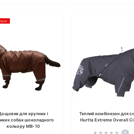
ється
Дощовик для крупних і
Теплий комбінезон для с
иких собак шоколадного
Hurtta Extreme Overall С
кольору MB-10
0