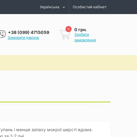
Українська
Особистий кабінет
0 грн.
0
+38 (099) 4715059
Зробити
Замовити дзвінок
замовлення
купань і менше запаху мокрої шерсті вдома.
 за 1-2 дні.