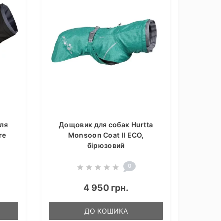
ля
Дощовик для собак Hurtta
re
Monsoon Coat II ECO,
бірюзовий
0
4 950 грн.
ДО КОШИКА