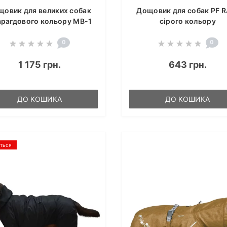
щовик для великих собак
Дощовик для собак PF R
рагдового кольору MB-1
сірого кольору
0
0
1 175 грн.
643 грн.
ДО КОШИКА
ДО КОШИКА
ється