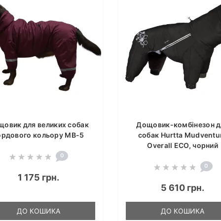
щовик для великих собак
Дощовик-комбінезон д
ордового кольору MB-5
собак Hurtta Mudventu
Overall ECO, чорний
0
0
1 175 грн.
5 610 грн.
ДО КОШИКА
ДО КОШИКА