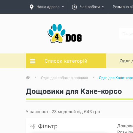
Наша адреса
Час роботи
Розмірна сі
Список категорій
Одяг 
Одяг для собак по породах
Одяг для Кане-кор
Дощовики для Кане-корсо
У наявності: 23 моделей від 643 грн
Фільтр
Дощовик
Розмірн