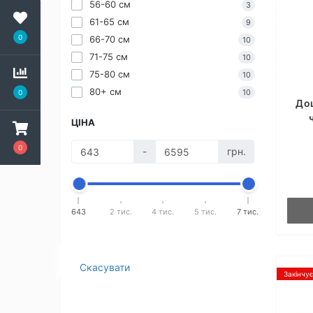
56-60 см
3
61-65 см
9
0
66-70 см
10
71-75 см
10
75-80 см
10
80+ см
10
0
До
ЦІНА
0
-
грн.
643
2 тис.
4 тис.
5 тис.
7 тис.
Скасувати
Закінчу