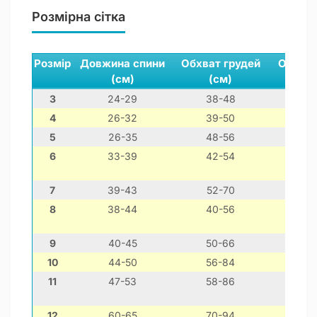
Розмірна сітка
Розмір
Довжина спини
Обхват грудей
Обхват
(см)
(см)
(см
3
24-29
38-48
20-
4
26-32
39-50
24-
5
26-35
48-56
30-
6
33-39
42-54
28-
7
39-43
52-70
36-
8
38-44
40-56
28-
9
40-45
50-66
30-
10
44-50
56-84
34-
11
47-53
58-86
38-
12
60-65
70-94
42-5