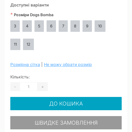
Доступні варіанти
*
Розміри Dogs Bomba
3
4
5
6
7
8
9
10
11
12
Розмірна сітка
|
Не можу обрати розмір
Кількість:
-
+
ДО КОШИКА
ШВИДКЕ ЗАМОВЛЕННЯ