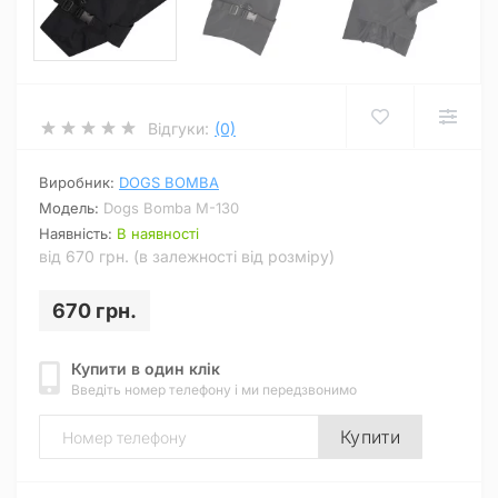
Відгуки:
(0)
Виробник:
DOGS BOMBA
Модель:
Dogs Bomba M-130
Наявність:
В наявності
від 670 грн. (в залежності від розміру)
670 грн.
Купити в один клік
Введіть номер телефону і ми передзвонимо
Купити