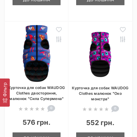
Фільтр
Курточка для собак WAUDOG
Курточка для собак WAUDOG
Clothes двостороння,
Clothes малюнок "Око
малюнок "Сила Супермена"
монстра"
0
0
576 грн.
552 грн.