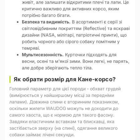
живіт, але залишати відкритими плечі та лапи. Це
критично важливо для активних корсо, яким
потрібно багато бігати.
Безпека та видимість.
В асортименті є серії зі
світловідбивним покриттям (Reflective) та яскраві
дизайни (NASA, мілітарі, патріотичні принти), що
робить чорного або сірого собаку помітним у
темряві.
Мультисезонність.
Курточки підходять для
весни, осені та м'якої зими. Вони легкі, не парять,
але добре зберігають тепло тіла.
Як обрати розмір для Кане-корсо?
Головний параметр для цієї породи - обхват грудей
(вимірюється у найширшому місці за передніми
лапами). Довжина спини є вторинним показником,
оскільки жилети WAUDOG можуть не доходити до
самого хвоста, що є нормою для такого фасону.
Завдяки еластичним вставкам та блискавці, яка
застібається зверху (на спині), одягання великого
собаки займає лічені секунди.