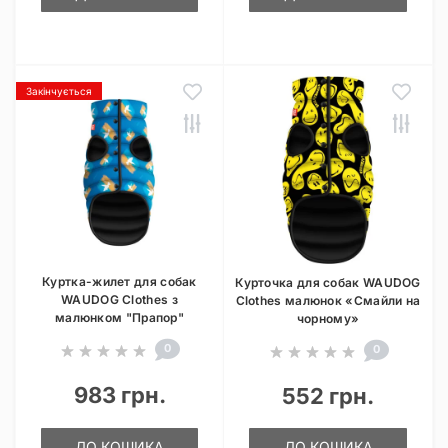
Закінчується
Куртка-жилет для собак
Курточка для собак WAUDOG
WAUDOG Clothes з
Clothes малюнок «Смайли на
малюнком "Прапор"
чорному»
0
0
983 грн.
552 грн.
ДО КОШИКА
ДО КОШИКА