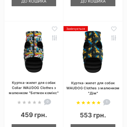
ДО КОШИКА
ДО КОШИКА
Закінчується
Куртка-жилет для собак
Куртка-жилет для собак
Collar WAUDOG Clothes з
WAUDOG Clothes з малюнком
малюнком "Бетмен комікс"
"Дім"
0
1
459 грн.
553 грн.