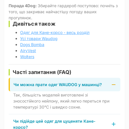
Порада 4Dog:
Збирайте гардероб поступово: почніть з
того, що закриває найчастішу погоду ваших
прогулянок.
Дивіться також
Одяг для Кане-корсо - весь розділ
Усі товари Waudog
Dogs Bomba
AiryVest
Wolters
Часті запитання (FAQ)
Чи можна прати одяг WAUDOG у машинці?
Так, більшість моделей виготовлені зі
зносостійкого нейлону, який легко переться при
температурі 30°C і швидко сохне.
Чи підійде цей одяг для цуценяти Кане-
корсо?