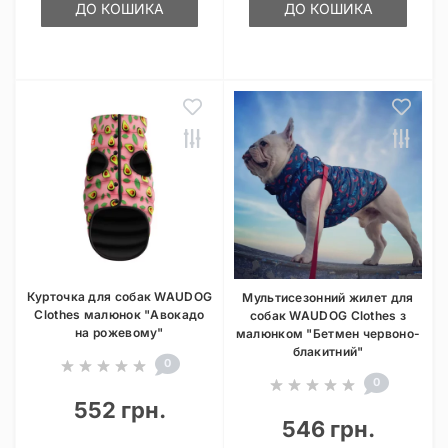
ДО КОШИКА
ДО КОШИКА
Курточка для собак WAUDOG
Мультисезонний жилет для
Clothes малюнок "Авокадо
собак WAUDOG Clothes з
на рожевому"
малюнком "Бетмен червоно-
блакитний"
0
0
552 грн.
546 грн.