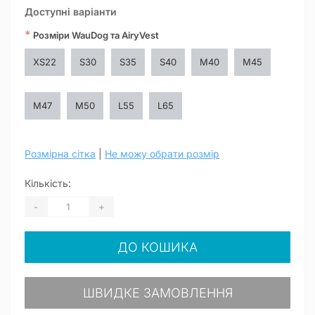
Доступні варіанти
*
Розміри WauDog та AiryVest
XS22
S30
S35
S40
M40
M45
M47
M50
L55
L65
Розмірна сітка
|
Не можу обрати розмір
Кількість:
-
+
ДО КОШИКА
ШВИДКЕ ЗАМОВЛЕННЯ