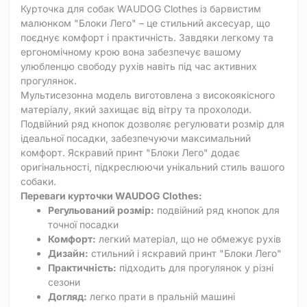
Курточка для собак WAUDOG Clothes із барвистим
малюнком "Блоки Лего" – це стильний аксесуар, що
поєднує комфорт і практичність. Завдяки легкому та
ергономічному крою вона забезпечує вашому
улюбленцю свободу рухів навіть під час активних
прогулянок.
Мультисезонна модель виготовлена з високоякісного
матеріалу, який захищає від вітру та прохолоди.
Подвійний ряд кнопок дозволяє регулювати розмір для
ідеальної посадки, забезпечуючи максимальний
комфорт. Яскравий принт "Блоки Лего" додає
оригінальності, підкреслюючи унікальний стиль вашого
собаки.
Переваги курточки WAUDOG Clothes:
Регульований розмір:
подвійний ряд кнопок для
точної посадки
Комфорт:
легкий матеріал, що не обмежує рухів
Дизайн:
стильний і яскравий принт "Блоки Лего"
Практичність:
підходить для прогулянок у різні
сезони
Догляд:
легко прати в пральній машині