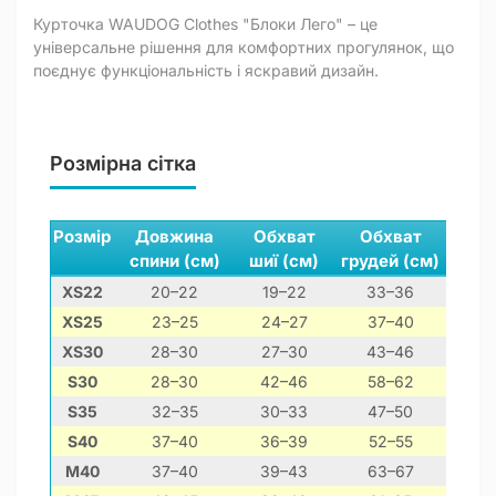
Курточка WAUDOG Clothes "Блоки Лего" – це
універсальне рішення для комфортних прогулянок, що
поєднує функціональність і яскравий дизайн.
Розмірна сітка
Розмір
Довжина
Обхват
Обхват
спини (см)
шиї (см)
грудей (см)
XS22
20–22
19–22
33–36
чи
XS25
23–25
24–27
37–40
йорк
XS30
28–30
27–30
43–46
помер
S30
28–30
42–46
58–62
S35
32–35
30–33
47–50
S40
37–40
36–39
52–55
цв
M40
37–40
39–43
63–67
б