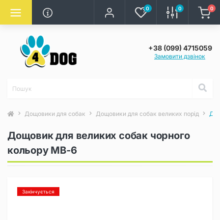
0
0
0
+38 (099) 4715059
Замовити дзвінок
Дощовики для собак
Дощовики для собак великих порід
Дощ
Дощовик для великих собак чорного
кольору MB-6
Закінчується