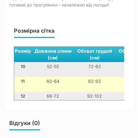
готовий до прогулянки – незалежно від погоди!
Розмірна сітка
Розмір
Довжина спини
Обхват грудей
Обхват 
(см)
(см)
(см)
10
52-55
72-82
44-5
11
60-64
82-92
50-6
12
68-72
92-102
60-7
Відгуки (0)