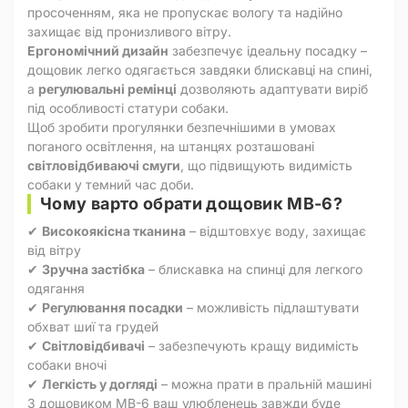
просоченням, яка не пропускає вологу та надійно
захищає від пронизливого вітру.
Ергономічний дизайн
забезпечує ідеальну посадку –
дощовик легко одягається завдяки блискавці на спині,
а
регулювальні ремінці
дозволяють адаптувати виріб
під особливості статури собаки.
Щоб зробити прогулянки безпечнішими в умовах
поганого освітлення, на штанцях розташовані
світловідбиваючі смуги
, що підвищують видимість
собаки у темний час доби.
Чому варто обрати дощовик MB-6?
✔
Високоякісна тканина
– відштовхує воду, захищає
від вітру
✔
Зручна застібка
– блискавка на спинці для легкого
одягання
✔
Регулювання посадки
– можливість підлаштувати
обхват шиї та грудей
✔
Світловідбивачі
– забезпечують кращу видимість
собаки вночі
✔
Легкість у догляді
– можна прати в пральній машині
З дощовиком MB-6 ваш улюбленець завжди буде