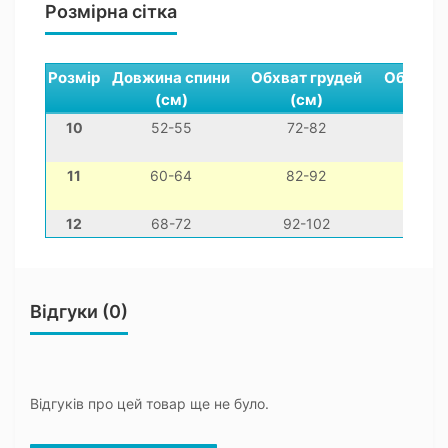
Розмірна сітка
Розмір
Довжина спини
Обхват грудей
Обхват 
(см)
(см)
(см)
10
52-55
72-82
44-54
11
60-64
82-92
50-60
12
68-72
92-102
60-70
Відгуки (0)
Відгуків про цей товар ще не було.