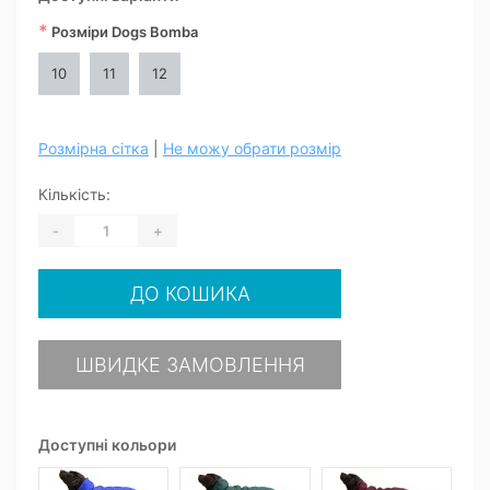
*
Розміри Dogs Bomba
10
11
12
Розмірна сітка
|
Не можу обрати розмір
Кількість:
-
+
ДО КОШИКА
ШВИДКЕ ЗАМОВЛЕННЯ
Доступні кольори