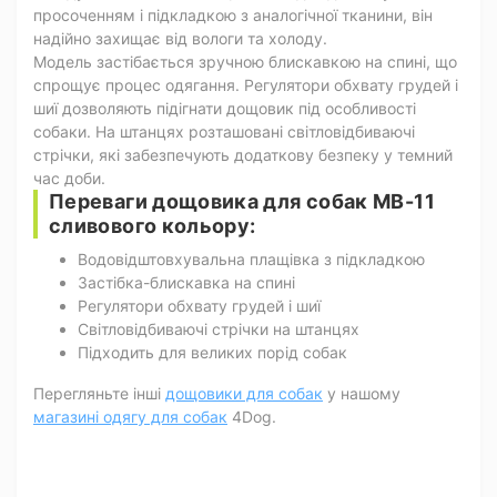
просоченням і підкладкою з аналогічної тканини, він
надійно захищає від вологи та холоду.
Модель застібається зручною блискавкою на спині, що
спрощує процес одягання. Регулятори обхвату грудей і
шиї дозволяють підігнати дощовик під особливості
собаки. На штанцях розташовані світловідбиваючі
стрічки, які забезпечують додаткову безпеку у темний
час доби.
Переваги дощовика для собак MB-11
сливового кольору:
Водовідштовхувальна плащівка з підкладкою
Застібка-блискавка на спині
Регулятори обхвату грудей і шиї
Світловідбиваючі стрічки на штанцях
Підходить для великих порід собак
Перегляньте інші
дощовики для собак
у нашому
магазині одягу для собак
4Dog.