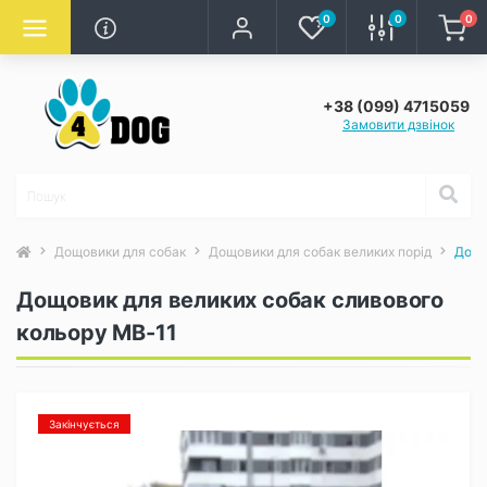
0
0
0
+38 (099) 4715059
Замовити дзвінок
Дощовики для собак
Дощовики для собак великих порід
Дощо
Дощовик для великих собак сливового
кольору MB-11
Закінчується