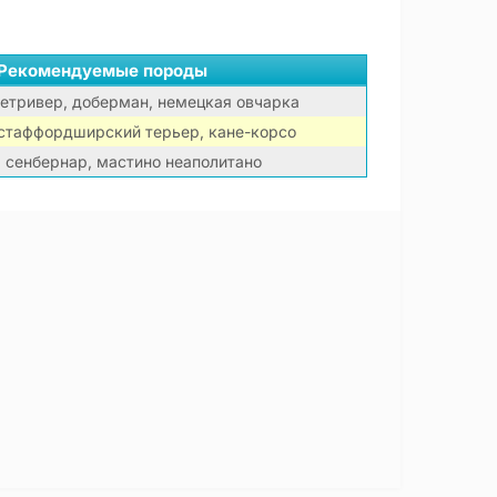
Рекомендуемые породы
етривер, доберман, немецкая овчарка
 стаффордширский терьер, кане-корсо
, сенбернар, мастино неаполитано