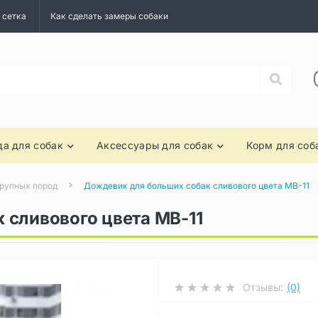
 сетка
Как сделать замеры собаки
а для собак
Аксессуары для собак
Корм для соб
рупных пород
Дождевик для больших собак сливового цвета MB-11
 сливового цвета MB-11
Отзывы:
(0)