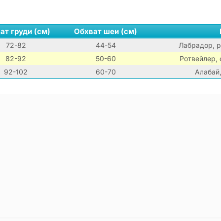
ат груди (см)
Обхват шеи (см)
72-82
44-54
Лабрадор, р
82-92
50-60
Ротвейлер,
92-102
60-70
Алабай