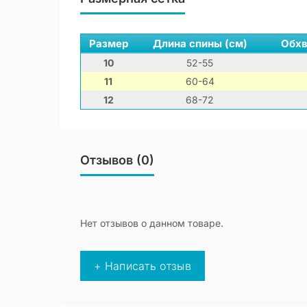
Размер
Длина спины (см)
Обхв
10
52-55
11
60-64
12
68-72
Отзывов (0)
Нет отзывов о данном товаре.
+ Написать отзыв