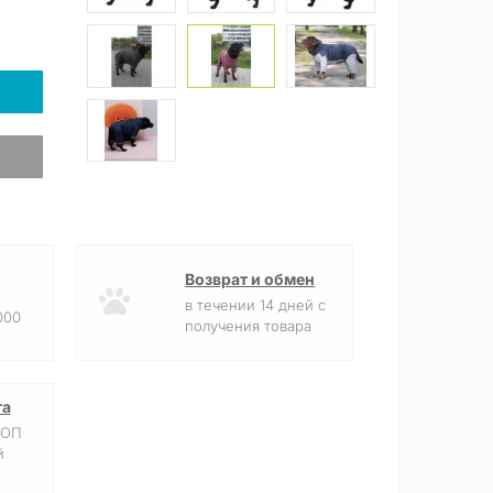
Возврат и обмен
в течении 14 дней с
000
получения товара
та
ФОП
й