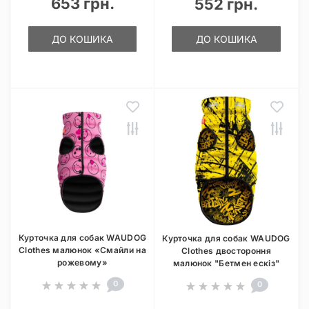
653 грн.
552 грн.
ДО КОШИКА
ДО КОШИКА
Курточка для собак WAUDOG
Курточка для собак WAUDOG
Clothes малюнок «Смайли на
Clothes двостороння
рожевому»
малюнок "Бетмен ескіз"
0
0