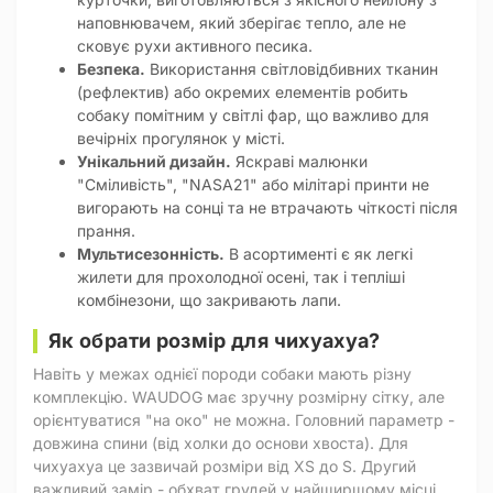
наповнювачем, який зберігає тепло, але не
сковує рухи активного песика.
Безпека.
Використання світловідбивних тканин
(рефлектив) або окремих елементів робить
собаку помітним у світлі фар, що важливо для
вечірніх прогулянок у місті.
Унікальний дизайн.
Яскраві малюнки
"Сміливість", "NASA21" або мілітарі принти не
вигорають на сонці та не втрачають чіткості після
прання.
Мультисезонність.
В асортименті є як легкі
жилети для прохолодної осені, так і тепліші
комбінезони, що закривають лапи.
Як обрати розмір для чихуахуа?
Навіть у межах однієї породи собаки мають різну
комплекцію. WAUDOG має зручну розмірну сітку, але
орієнтуватися "на око" не можна. Головний параметр -
довжина спини (від холки до основи хвоста). Для
чихуахуа це зазвичай розміри від XS до S. Другий
важливий замір - обхват грудей у найширшому місці.