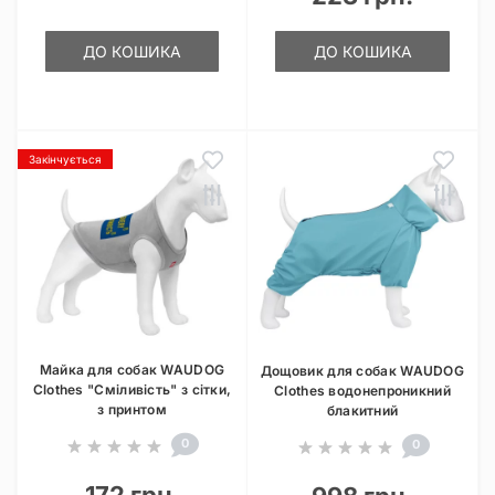
ДО КОШИКА
ДО КОШИКА
Закінчується
Майка для собак WAUDOG
Дощовик для собак WAUDOG
Clothes "Сміливість" з сітки,
Clothes водонепроникний
з принтом
блакитний
0
0