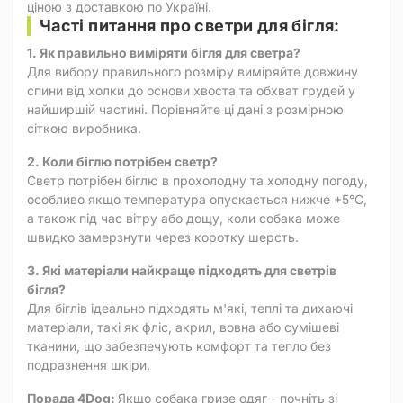
ціною з доставкою по Україні.
Часті питання про светри для бігля:
1. Як правильно виміряти бігля для светра?
Для вибору правильного розміру виміряйте довжину
спини від холки до основи хвоста та обхват грудей у
найширшій частині. Порівняйте ці дані з розмірною
сіткою виробника.
2. Коли біглю потрібен светр?
Светр потрібен біглю в прохолодну та холодну погоду,
особливо якщо температура опускається нижче +5°C,
а також під час вітру або дощу, коли собака може
швидко замерзнути через коротку шерсть.
3. Які матеріали найкраще підходять для светрів
бігля?
Для біглів ідеально підходять м'які, теплі та дихаючі
матеріали, такі як фліс, акрил, вовна або сумішеві
тканини, що забезпечують комфорт та тепло без
подразнення шкіри.
Порада 4Dog:
Якщо собака гризе одяг - почніть зі