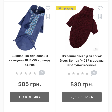
Хіт продажу
Вишиванка для собак з
В'язаний светр для собак
китицями RUB-56 кольору
Dogs Bomba Y-237 марсала
джинс
візерунок косичка
0
0
505 грн.
530 грн.
ДО КОШИКА
ДО КОШИКА