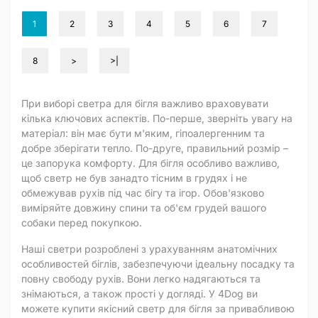
1
2
3
4
5
6
7
8
>
>|
При виборі светра для бігля важливо враховувати
кілька ключових аспектів. По-перше, зверніть увагу на
матеріал: він має бути м'яким, гіпоалергенним та
добре зберігати тепло. По-друге, правильний розмір –
це запорука комфорту. Для бігля особливо важливо,
щоб светр не був занадто тісним в грудях і не
обмежував рухів під час бігу та ігор. Обов'язково
виміряйте довжину спини та об'єм грудей вашого
собаки перед покупкою.
Наші светри розроблені з урахуванням анатомічних
особливостей біглів, забезпечуючи ідеальну посадку та
повну свободу рухів. Вони легко надягаються та
знімаються, а також прості у догляді. У 4Dog ви
можете купити якісний светр для бігля за привабливою