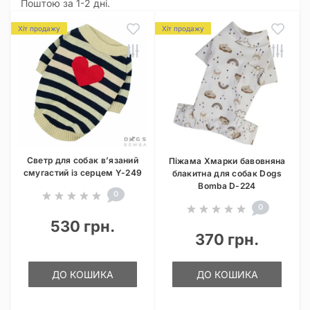
Поштою за 1-2 дні.
Хіт продажу
Хіт продажу
Светр для собак в’язаний
Піжама Хмарки бавовняна
смугастий із серцем Y-249
блакитна для собак Dogs
Bomba D-224
0
0
530 грн.
370 грн.
ДО КОШИКА
ДО КОШИКА