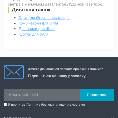
светра з мінімумом деталей: без ґудзиків і зав'язок.
Дивіться також
Одяг для бігля - весь розділ
Комбінезони для бігля
Дощовики для бігля
Куртки для бігля
Хочете дізнаватися першим про акції і знижки?
Підпишіться на нашу розсилку
Підписатися
Я прочитав
Політика безпеки
і згоден з вимогами