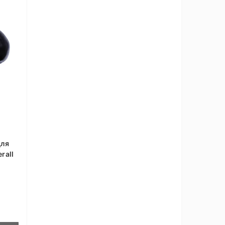
для
rall