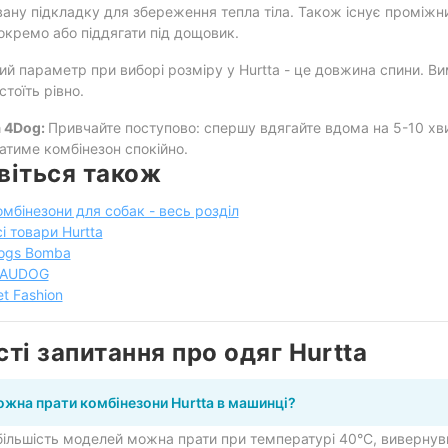
ану підкладку для збереження тепла тіла. Також існує проміжний
окремо або піддягати під дощовик.
й параметр при виборі розміру у Hurtta - це довжина спини. Вим
стоїть рівно.
 4Dog:
Привчайте поступово: спершу вдягайте вдома на 5-10 хвил
тиме комбінезон спокійно.
віться також
омбінезони для собак - весь розділ
сі товари Hurtta
ogs Bomba
AUDOG
et Fashion
сті запитання про одяг Hurtta
ожна прати комбінезони Hurtta в машинці?
більшість моделей можна прати при температурі 40°C, вивернувш