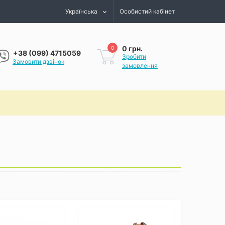
Українська
Особистий кабінет
0 грн.
0
+38 (099) 4715059
Зробити
Замовити дзвінок
замовлення