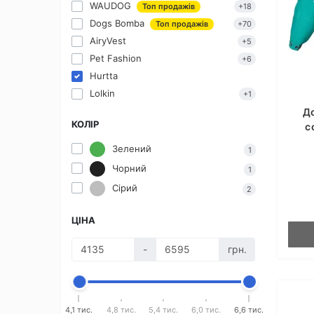
WAUDOG
Топ продажів
+18
Dogs Bomba
Топ продажів
+70
AiryVest
+5
Pet Fashion
+6
Hurtta
Lolkin
+1
Д
КОЛІР
с
Зелений
1
Чорний
1
Сірий
2
ЦІНА
-
грн.
4,1 тис.
4,8 тис.
5,4 тис.
6,0 тис.
6,6 тис.