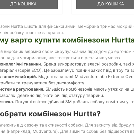
ДО КОШИКА
ДО КОШИКА
зони Hurtta шиють для фінської зими: мембрана тримає мокрий сн
 під собаку точніше за кравця.
му варто купити комбінезони Hurtt
й виробник відомий своїм скрупульозним підходом до ергономіки
вання для чотирилапих, яке тестується в реальних умовах.
ехнологічні тканини.
Бренд використовує власні розробки, такі 
атеріали (серія ECO). Це забезпечує повний захист від вітру та в
ргономічний крій.
Моделі на кшталt Mudventure або Extreme Overa
трибати та тренуватися без дискомфорту.
истема регулювання.
Більшість комбінезонів мають утяжки на ши
озволяє ідеально підігнати річ під статуру тварини.
езпека.
Потужні світловідбивачі 3M роблять собаку помітним у те
 обрати комбінезон Hurtta?
алежить від сезону та активності собаки. Для захисту від бруду
ня (наприклад, Mudventure). Для зими та собак без підшерстя ва