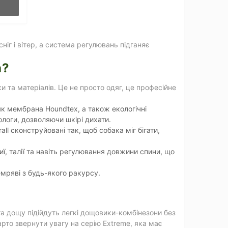
іг і вітер, а система регулювань підганяє
a?
 та матеріалів. Це не просто одяг, це професійне
як мембрана Houndtex, а також екологічні
ологи, дозволяючи шкірі дихати.
ll сконструйовані так, щоб собака міг бігати,
ї, талії та навіть регулювання довжини спини, що
мряві з будь-якого ракурсу.
 та дощу підійдуть легкі дощовики-комбінезони без
рто звернути увагу на серію Extreme, яка має