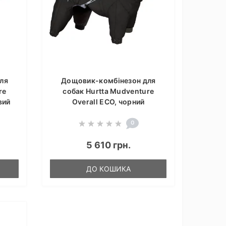
ля
Дощовик-комбінезон для
re
собак Hurtta Mudventure
вий
Overall ECO, чорний
0
5 610 грн.
ДО КОШИКА