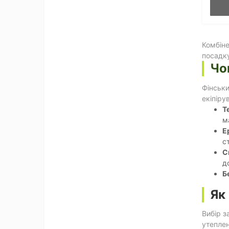
Комбіне
посадку
Чо
Фінськи
екіпіру
Т
м
Е
с
С
д
Б
Як
Вибір з
утеплен