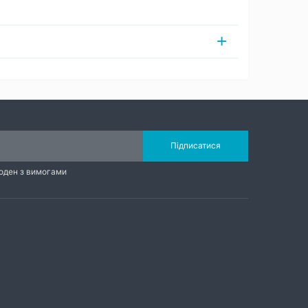
Підписатися
годен з вимогами