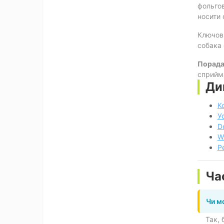
фольгов
носити 
Ключови
собака 
Порада
сприйма
Ди
К
У
D
W
P
Ча
Чи м
Так, 